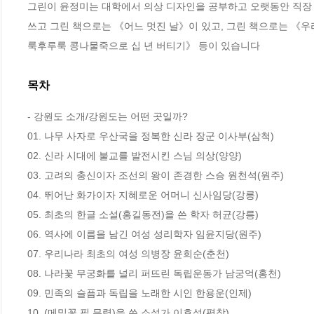
그린이 윤정미는 대학에서 의상 디자인을 공부하고 오랫동안 직장
쓰고 그린 책으로는 《어느 멋진 날》이 있고, 그린 책으로는 《우리
룩후루룩 콩나물죽으로 십 년 버티기》 등이 있습니다
목차
- 강원도 소개/강원도는 어떤 곳일까?

01. 나무 사자로 우산국을 정복한 신라 장군 이사부(삼척)

02. 신라 시대에 불교를 발전시킨 스님 의상(양양)

03. 고려의 충신이자 조선의 왕이 존경한 스승 원천석(원주)

04. 뛰어난 화가이자 지혜로운 어머니 신사임당(강릉)

05. 최초의 한글 소설(홍길동전)을 쓴 학자 허균(강릉)

06. 역사에 이름을 남긴 여성 성리학자 임윤지당(원주)

07. 우리나라 최초의 여성 의병장 윤희순(춘천)

08. 나라꽃 무궁화를 널리 퍼뜨린 독립운동가 남궁억(홍천)

09. 민족의 슬픔과 독립을 노래한 시인 한용운(인제)

10. (메밀꽃 필 무렵)을 쓴 소설가 이효석(평창)
