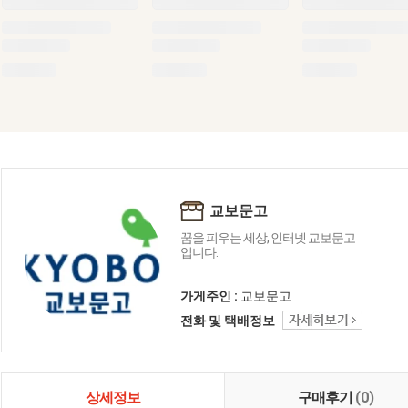
교보문고
꿈을 피우는 세상, 인터넷 교보문고
입니다.
가게주인 :
교보문고
전화 및 택배정보
상세정보
구매후기
(0)