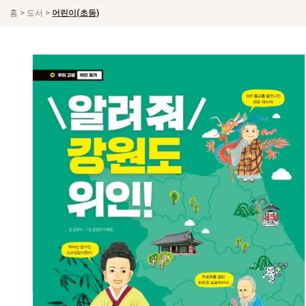
>
>
홈
도서
어린이(초등)