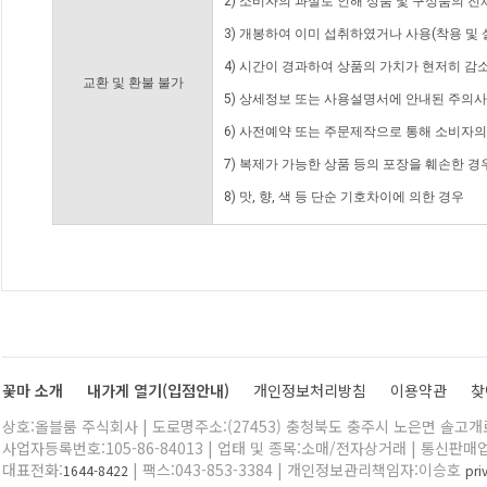
2) 소비자의 과실로 인해 상품 및 구성품의 
3) 개봉하여 이미 섭취하였거나 사용(착용 및 
4) 시간이 경과하여 상품의 가치가 현저히 감
교환 및 환불 불가
5) 상세정보 또는 사용설명서에 안내된 주의사
6) 사전예약 또는 주문제작으로 통해 소비자
7) 복제가 가능한 상품 등의 포장을 훼손한 경
8) 맛, 향, 색 등 단순 기호차이에 의한 경우
꽃마 소개
내가게 열기(입점안내)
개인정보처리방침
이용약관
찾
상호:올블룸 주식회사 | 도로명주소:(27453) 충청북도 충주시 노은면 솔고개로 
사업자등록번호:105-86-84013 | 업태 및 종목:소매/전자상거래 | 통신판매
대표전화:
| 팩스:043-853-3384 | 개인정보관리책임자:이승호
1644-8422
pr