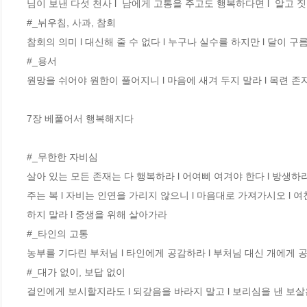
님이 보낸 다섯 천사 l  남에게 고통을 주고도 행복하다면 l  알고 짓는
#_뉘우침, 사과, 참회 

참회의 의미 l 대신해 줄 수 없다 l 누구나 실수를 하지만 l 달이 구
#_용서 

원망을 쉬어야 원한이 풀어지니 l 마음에 새겨 두지 말라 l 목련 존자
7장 베풀어서 행복해지다 

#_무한한 자비심 

살아 있는 모든 존재는 다 행복하라 l 어여삐 여겨야 한다 l 방생하라 
주는 복 l 자비는 인연을 가리지 않으니 l 마음대로 가져가시오 l 여
하지 말라 l 중생을 위해 살아가라

#_타인의 고통 

농부를 기다린 부처님 l 타인에게 공감하라 l 부처님 대신 개에게 공
#_대가 없이, 보답 없이 

걸인에게 보시할지라도 l 되갚음을 바라지 말고 l 보리심을 낸 보살