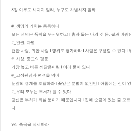
8장 아무도 해치지 말라, 누구도 차별하지 말라 

#_생명의 가치는 동등하다 

모든 생명은 폭력을 무서워하고 l 흙과 물은 나의 옛 몸, 불과 바람은
#_인권, 차별 

천한 사람, 귀한 사람 l 행위로 평가하라 l 사람은 구별할 수 없다 l
#_사상, 종교의 평등

가장 높고 바른 깨달음이란 l 여러 문이 있다

#_고정관념과 편견을 넘어 

눈앞의 경계를 초월하라 l 꽃잎은 분별이 없건만 l 아침에는 신이 없
#_우리 모두는 부처가 될 수 있다 

당신은 부처가 되실 분이기 때문입니다 l 집에 순금이 있는 줄 모르고
다

9장 죽음을 직시하라 
