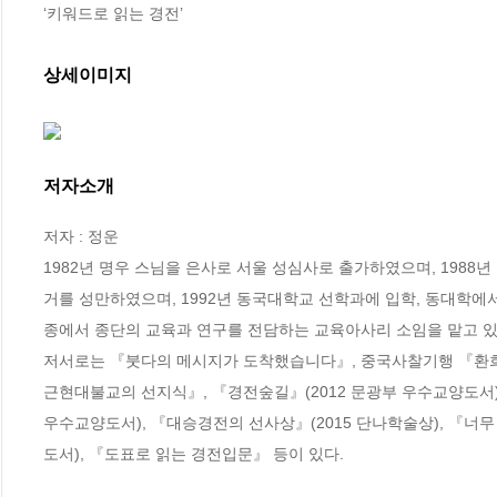
‘키워드로 읽는 경전’
상세이미지
저자소개
저자 : 정운

1982년 명우 스님을 은사로 서울 성심사로 출가하였으며, 1988
거를 성만하였으며, 1992년 동국대학교 선학과에 입학, 동대학
종에서 종단의 교육과 연구를 전담하는 교육아사리 소임을 맡고 있다. 2
저서로는 『붓다의 메시지가 도착했습니다』, 중국사찰기행 『환희』
근현대불교의 선지식』, 『경전숲길』(2012 문광부 우수교양도서),
우수교양도서), 『대승경전의 선사상』(2015 단나학술상), 『너무
도서), 『도표로 읽는 경전입문』 등이 있다.