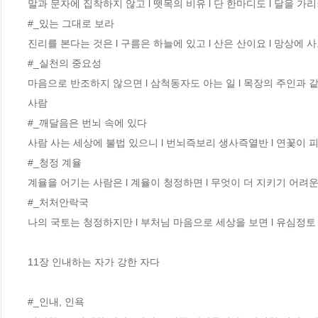
말과 문자에 집착하지 않고 l 뗏목의 비유 l 단 한마디도 l 달을 가
#_있는 그대로 보라 

진리를 본다는 것은 l 구름은 하늘에 있고 l 산은 산이요 l 망상에 
#_실천의 중요성 

마음으로 반조하지 않으면 l 삼척동자도 아는 일 l 목장의 주인과 같다
사람

#_깨달음은 번뇌 속에 있다 

사람 사는 세상에 불법 있으니 l 번뇌즉보리 생사즉열반 l 연꽃이 피
#_청정 계율 

계율을 어기는 사람은 l 계율이 청정하면 l 무엇이 더 지키기 어려운가 
#_처처안락국 

나의 국토는 청정하지만 l 부처님 마음으로 세상을 보면 l 유심정토 
11장 인내하는 자가 강한 자다 

#_인내, 인욕  
