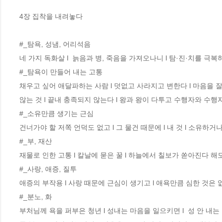
4장 집착을 내려놓다

#_탐욕, 성냄, 어리석음 

네 가지 독화살 l  늙음과 병, 죽음을 가져오나니 l 탐·진·치를 극복
#_탐욕이 만들어 내는 고통 

채우고 싶어 애달파하는 사람 l 덧없고 사라지고 변한다 l 마음을 잘 
않는 것 l 끝내 충족되지 않는다 l 왕과 왕이 다투고 수행자와 수행자
#_소유만큼 생기는 근심 

건너가야 할 저쪽 언덕도 없고 l 그 물건 때문에 l 내 것 l 소유하거
#_부, 재산 

재물로 인한 고통 l 칼날에 묻은 꿀 l 하늘에서 칠보가 쏟아진다 해도 
#_사랑, 애증, 질투 

애증의 부작용 l 사랑 때문에 근심이 생기고 l 애욕만큼 심한 것은 없
#_분노, 화 

부처님께 욕을 퍼부은 청년 l 성내는 마음을 일으키면 l  성 안 내는 