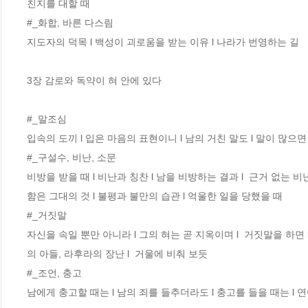
친지를 대할 때 

#_화합, 바른 다스림 

지도자의 덕목 l 백성이 괴로움을 받는 이유 l 나라가 번영하는 길 

3장 감로와 독약이 혀 안에 있다 

#_말조심 

입속의 도끼 l 입은 마음의 표현이니 l 남의 거친 말도 l 말이 많으면 
#_구설수, 비난, 소문 

비방을 받을 때 l 비난과 칭찬 l 남을 비방하는 결과 l  근거 없는
함은 그대의 것 l 불평과 불만의 습관 l 억울한 일을 당했을 때  

#_거짓말 

자신을 속일 뿐만 아니라 l 그의 혀는 곧 지옥이며 l  거짓말을 하면 
의 아들, 라후라의 장난 l  거울에 비춰 보듯  

#_조언, 충고 

남에게 충고할 때는 l 남의 죄를 들추더라도 l 충고를 들을 때는 l 연