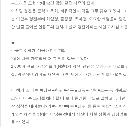
부드러운 표현 속에 숨긴 검劍 같은 사유의 묘미 

이처럼 경전은 품격과 우화, 비유적인 매력을 고루 갖추고 있다. 《
는 아함부 경전부터 화엄경, 금강경, 유마경, 오묘한 깨달음이 담긴 
한 번쯤 들어본 인용구의 출처가 불교 경전이라는 사실도 새삼 깨달을
★

소중한 이에게 선물하고픈 진리 

“삶이 나를 가로막을 때 그 말이 힘을 주었다” 

2,600여 년을 내려온 불가(佛家)의 경전. 경전은 우리에게 위로
절, 명문장만 읽어도 자신과 타인, 세상에 대한 관점이 보다 넓어질 
이 책의 또 다른 특징은 #친구 #평온 #고독 #성취 #소유 등 키워
조언이나 쓴 소리를 해야 할 때 보다 현명한 태도로 말하고 싶다면 <
장 집착을 내려놓다>의 #사랑 #애증 #질투_를 통해 해답의 실마리
개인적 해석을 방해하지 않는 선에서 자신이 처한 상황과 감정별로 
될 수 있다. 
