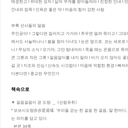
매경한고 l 위대한 성자 l 삶의 무게를 받아들여라 l 진정한 인내 l 
인내와 침묵 l 인욕은 좋은 약 l 마음의 힘이 강한 사람 

부록 선사들의 말씀 

주인공아! l 그렇다면 짊어지고 가거라 l 추우면 얼려 죽이고 l 그대
에서도 서늘하나니 l 봄을 찾아 다녀도 l 눈은 옆으로, 코는 세로로 
니 l 무상의 소식 l 모기야, 그만 탐내어라 l 죽을 때는 온몸으로 죽어
큰 그릇과 작은 그릇 l 알음알이를 내지 말라 l 비가 오지 않아도 꽃
갈 곳 l 지조와 진심 l 산속도 시끄럽다 l 마음에 적합한 환경 l 뼈
다본다면 l 종교란 무엇인가
책속으로
▼ 걸음걸음이 곧 도량. _《선림유취》 
* 보보시도량步步是道場. ‘우리들 걷는 한 걸음 한 걸음, 말 한마디
는 의미를 담고 있다.
_본문 34쪽