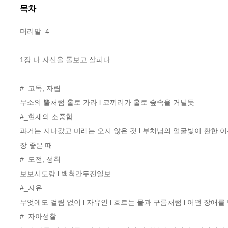
목차
머리말  4

1장 나 자신을 돌보고 살피다 

#_고독, 자립 

무소의 뿔처럼 홀로 가라 l 코끼리가 홀로 숲속을 거닐듯  

#_현재의 소중함 

과거는 지나갔고 미래는 오지 않은 것 l 부처님의 얼굴빛이 환한 이유 
장 좋은 때

#_도전, 성취 

보보시도량 l 백척간두진일보

#_자유 

무엇에도 걸림 없이 l 자유인 l 흐르는 물과 구름처럼 l 어떤 장애를
#_자아성찰 
