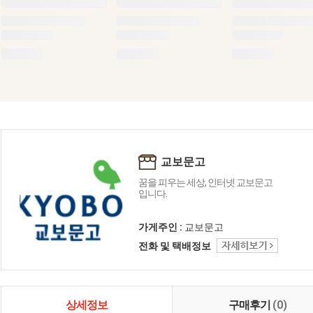
교보문고
꿈을 피우는 세상, 인터넷 교보문고
입니다.
가게주인 :
교보문고
전화 및 택배정보
상세정보
구매후기
(0)