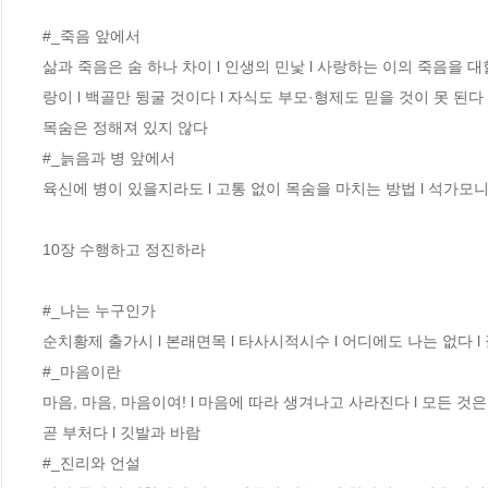
#_죽음 앞에서 

삶과 죽음은 숨 하나 차이 l 인생의 민낯 l 사랑하는 이의 죽음을 대할
랑이 l 백골만 뒹굴 것이다 l 자식도 부모·형제도 믿을 것이 못 된다 
목숨은 정해져 있지 않다  

#_늙음과 병 앞에서 

육신에 병이 있을지라도 l 고통 없이 목숨을 마치는 방법 l 석가모니
10장 수행하고 정진하라 

#_나는 누구인가 

순치황제 출가시 l 본래면목 l 타사시적시수 l 어디에도 나는 없다 l 잘
#_마음이란 

마음, 마음, 마음이여! l 마음에 따라 생겨나고 사라진다 l 모든 것은
곧 부처다 l 깃발과 바람

#_진리와 언설 
