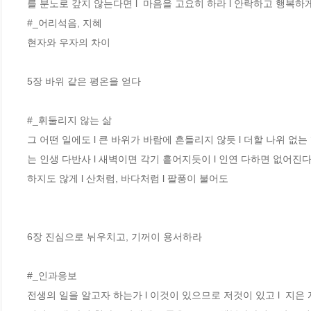
를 분노로 갚지 않는다면 l  마음을 고요히 하라 l 안락하고 행복하게 
#_어리석음, 지혜 

현자와 우자의 차이  

5장 바위 같은 평온을 얻다 

#_휘둘리지 않는 삶 

그 어떤 일에도 l 큰 바위가 바람에 흔들리지 않듯 l 더할 나위 없는
는 인생 다반사 l 새벽이면 각기 흩어지듯이 l 인연 다하면 없어진다 
하지도 않게 l 산처럼, 바다처럼 l 팔풍이 불어도 

6장 진심으로 뉘우치고, 기꺼이 용서하라 

#_인과응보 

전생의 일을 알고자 하는가 l 이것이 있으므로 저것이 있고 l  지은 자