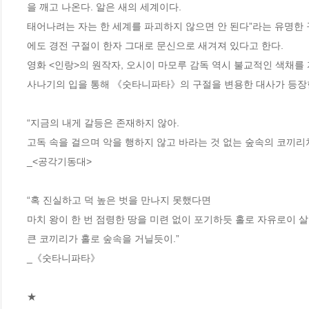
을 깨고 나온다. 알은 새의 세계이다.

태어나려는 자는 한 세계를 파괴하지 않으면 안 된다”라는 유명한 
에도 경전 구절이 한자 그대로 문신으로 새겨져 있다고 한다. 

영화 <인랑>의 원작자, 오시이 마모루 감독 역시 불교적인 색채를
사나기의 입을 통해 《숫타니파타》의 구절을 변용한 대사가 등장한다.
“지금의 내게 갈등은 존재하지 않아. 

고독 속을 걸으며 악을 행하지 않고 바라는 것 없는 숲속의 코끼리처럼
_<공각기동대> 

“혹 진실하고 덕 높은 벗을 만나지 못했다면 

마치 왕이 한 번 점령한 땅을 미련 없이 포기하듯 홀로 자유로이 살아
큰 코끼리가 홀로 숲속을 거닐듯이.” 

_《숫타니파타》

★
