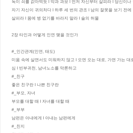
녹이 쇠를 갉아먹듯 l 악과 과보 l 먼저 자신부터 살피라 l 당신이나 잘
자기 자신이 귀의처다 l 하루 세 번의 관조 l 남의 잘못을 보기 전에 l
살피라 l 몸에 병 없기를 바라지 말라 l 술의 허물

2장 타인과 어떻게 인연 맺을 것인가

#_인간관계(인연, 태도) 

미움 속에 살면서도 미워하지 않고 l 오면 오는 대로, 가면 가는 대로
심 l 빈부귀천, 남녀노소를 막론하고 

#_친구 

좋은 친구란 l 나쁜 친구란 

#_부모, 자녀 

부모를 대할 때 l 자녀를 대할 때 

#_부부 

남편은 아내에게 l 아내는 남편에게

#_친지 
