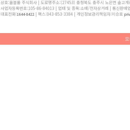
상호:올블룸 주식회사 | 도로명주소:(27453) 충청북도 충주시 노은면 솔고개로 
사업자등록번호:105-86-84013 | 업태 및 종목:소매/전자상거래 | 통신판매
대표전화:
| 팩스:043-853-3384 | 개인정보관리책임자:이승호
1644-8422
pr
모