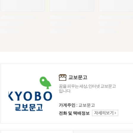
교보문고
꿈을 피우는 세상, 인터넷 교보문고
입니다.
가게주인 :
교보문고
전화 및 택배정보