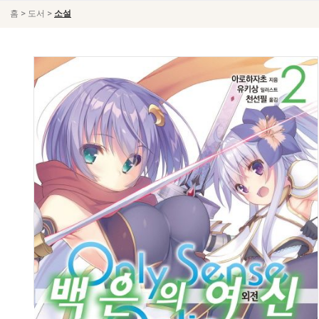
>
>
홈
도서
소설