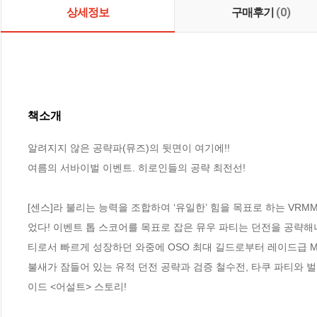
상세정보
구매후기
(0)
책소개
알려지지 않은 공략파(뮤즈)의 뒷면이 여기에!!

여름의 서바이벌 이벤트. 히로인들의 공략 최전선!

[센스]라 불리는 능력을 조합하여 ‘유일한’ 힘을 목표로 하는 VRMM
었다! 이벤트 톱 스코어를 목표로 잡은 뮤우 파티는 던전을 공략
티로서 빠르게 성장하던 와중에 OSO 최대 길드로부터 레이드급 M
불새가 잠들어 있는 유적 던전 공략과 검증 철수전, 타쿠 파티와 
이드 <어설트> 스토리!