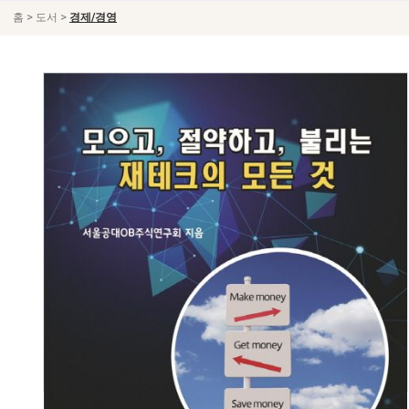
>
>
홈
도서
경제/경영