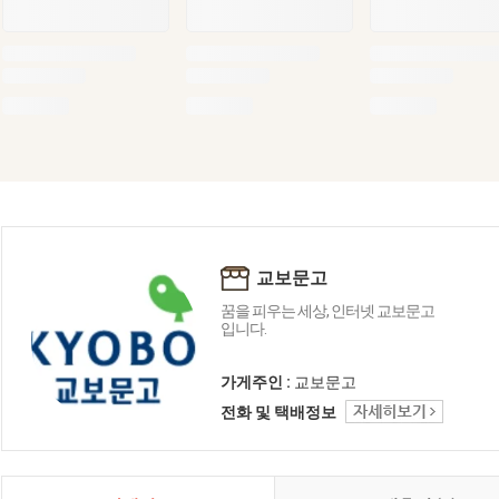
교보문고
꿈을 피우는 세상, 인터넷 교보문고
입니다.
가게주인 :
교보문고
전화 및 택배정보