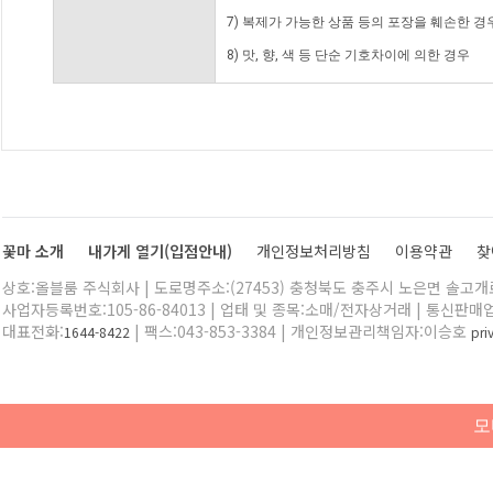
7) 복제가 가능한 상품 등의 포장을 훼손한 경
8) 맛, 향, 색 등 단순 기호차이에 의한 경우
꽃마 소개
내가게 열기(입점안내)
개인정보처리방침
이용약관
찾
상호:올블룸 주식회사 | 도로명주소:(27453) 충청북도 충주시 노은면 솔고개로 
사업자등록번호:105-86-84013 | 업태 및 종목:소매/전자상거래 | 통신판매
대표전화:
| 팩스:043-853-3384 | 개인정보관리책임자:이승호
1644-8422
pr
모