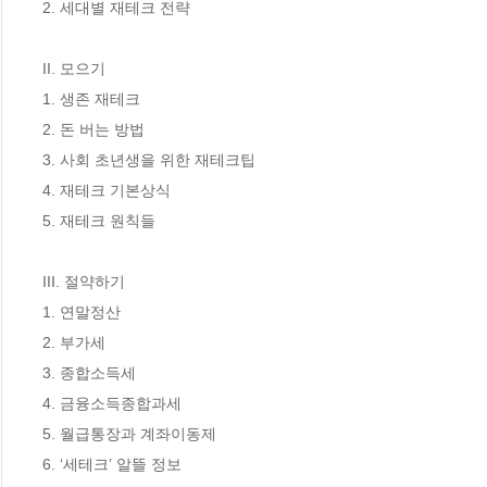
2. 세대별 재테크 전략  

II. 모으기

1. 생존 재테크

2. 돈 버는 방법

3. 사회 초년생을 위한 재테크팁

4. 재테크 기본상식

5. 재테크 원칙들

III. 절약하기

1. 연말정산

2. 부가세

3. 종합소득세

4. 금융소득종합과세 

5. 월급통장과 계좌이동제

6. ‘세테크’ 알뜰 정보
