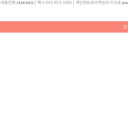
대표전화:
| 팩스:043-853-3384 | 개인정보관리책임자:이승호
1644-8422
pr
모