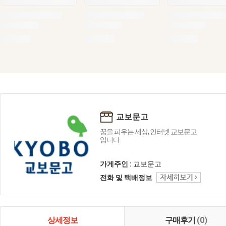
교보문고
꿈을 피우는 세상, 인터넷 교보문고
입니다.
가게주인 :
교보문고
전화 및 택배정보
상세정보
구매후기
(0)