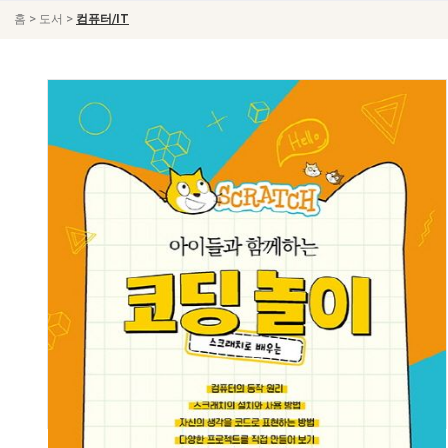
>
>
홈
도서
컴퓨터/IT