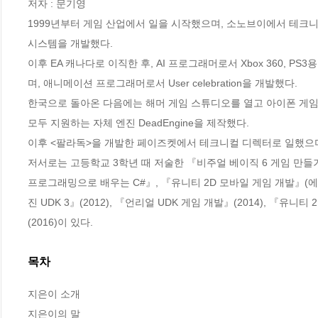
저자 : 문기영

1999년부터 게임 산업에서 일을 시작했으며, 소노브이에서 테크니
시스템을 개발했다. 

이후 EA 캐나다로 이직한 후, AI 프로그래머로서 Xbox 360, PS3용 게임
며, 애니메이션 프로그래머로서 User celebration을 개발했다.

한국으로 돌아온 다음에는 해머 게임 스튜디오를 열고 아이폰 게임 〈Att
모두 지원하는 자체 엔진 DeadEngine을 제작했다. 

이후 <팔라독>을 개발한 페이즈켓에서 테크니컬 디렉터로 일했으며 
저서로는 고등학교 3학년 때 저술한 『비주얼 베이직 6 게임 만들기』(
프로그래밍으로 배우는 C#』, 『유니티 2D 모바일 게임 개발』(에
진 UDK 3』(2012), 『언리얼 UDK 게임 개발』(2014), 『유
(2016)이 있다.
목차
지은이 소개

지은이의 말
