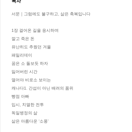
목차
서문｜그럼에도 불구하고, 삶은 축복입니다

1장 걸어온 길을 응시하며

깔고 죽은 돈

유난히도 추웠던 겨울

패밀리데이

꿈은 소 돌보듯 하자

잃어버린 시간

열어야 비로소 보이는

캐나다1. 간섭이 아닌 배려의 품위

빵점 아빠

입시, 치열한 전투

독일병정의 삶

삶은 아름다운 ‘소풍’
