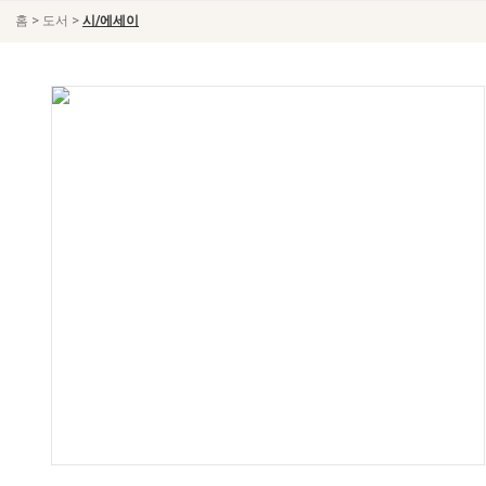
>
>
홈
도서
시/에세이