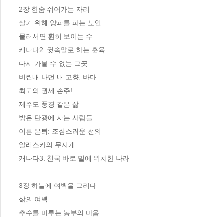
2장 한숨 쉬어가는 자리

살기 위해 양파를 파는 노인

물러서면 훤히 보이는 수

캐나다2. 귓속말로 하는 훈육

다시 가볼 수 없는 그곳

비린내 나던 내 고향, 바다

최고의 권세 손주!

제주도 풍경 같은 삶

밝은 탄광에 사는 사람들

이른 은퇴: 조심스러운 선의

알래스카의 무지개

캐나다3. 천국 바로 밑에 위치한 나라

3장 하늘에 여백을 그리다

삶의 여백

추수를 미루는 농부의 마음
