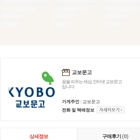
교보문고
꿈을 피우는 세상, 인터넷 교보문고
입니다.
가게주인 :
교보문고
전화 및 택배정보
상세정보
구매후기
(0)