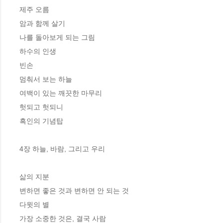
제주 오름

암과 함께 살기

나를 돌아보게 되는 그림

하수의 인생

빈손

멈춰서 보는 하늘

여백이 있는 깨끗한 마무리

헛되고 헛되니

흑인의 기념탑

4장 하늘, 바람, 그리고 우리

삶의 지분

변하면 좋은 것과 변하면 안 되는 것

다윗의 별

가장 소중한 것은, 결국 사람
