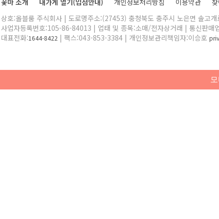
꽃마 소개
내가게 열기(입점안내)
개인정보처리방침
이용약관
찾
상호:올블룸 주식회사 | 도로명주소:(27453) 충청북도 충주시 노은면 솔고개로 
사업자등록번호:105-86-84013 | 업태 및 종목:소매/전자상거래 | 통신판매
대표전화:
| 팩스:043-853-3384 | 개인정보관리책임자:이승호
1644-8422
pr
모