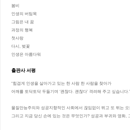
봄비

인생의 버팀목

그림은 내 꿈

과정의 행복

첫사랑

다시, 벚꽃

인생은 아름다워
출판사 서평
“힘겹게 인생을 살아가고 있는 한 사람 한 사람을 찾아가

어깨를 토닥토닥 두들기며 ‘괜찮다. 괜찮다’ 격려해 주고 싶습니다.”
물질만능주의와 성공지향적인 사회에서 끊임없이 뛰고 또 뛰는 오늘
그리고 지금 당신 손에 있는 것은 무엇인가? 성공과 부귀와 영화, 