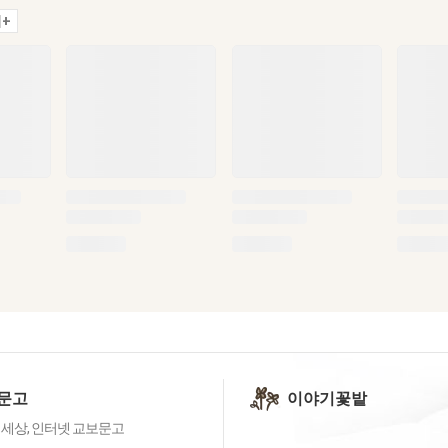
+
문고
이야기꽃밭
 세상, 인터넷 교보문고