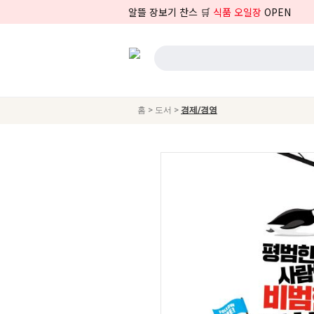
알뜰 장보기 찬스 🛒
식품 오일장
OPEN
>
>
홈
도서
경제/경영