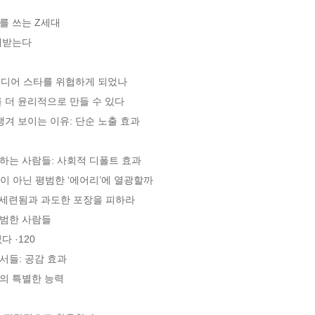
 쓰는 Z세대 

받는다

디어 스타를 위협하게 되었나

더 윤리적으로 만들 수 있다 

겨 보이는 이유: 단순 노출 효과

는 사람들: 사회적 디폴트 효과 

이 아닌 평범한 ‘에어리’에 열광할까 

세련됨과 과도한 포장을 피하라 

한 사람들 

·120

들: 공감 효과

의 특별한 능력
