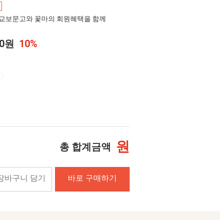
교보문고와 꽃마의 회원혜택을 함께
00원
10%
원
총 합계금액
장바구니 담기
바로 구매하기