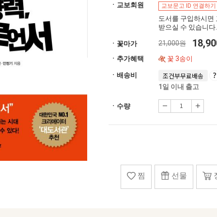
ㆍ교보회원
교보문고 ID 연결하기
도서를 구입하시면 
받으실 수 있습니다.
18,9
21,000원
ㆍ꽃마가
ㆍ추가혜택
꽃 3송이
ㆍ배송비
조건부무료배송
1일 이내 출고
ㆍ수량
찜
선물