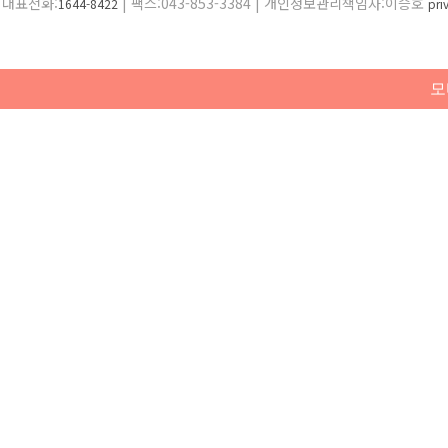
대표전화:
| 팩스:043-853-3384 | 개인정보관리책임자:이승호
1644-8422
pr
모