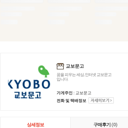
교보문고
꿈을 피우는 세상, 인터넷 교보문고
입니다.
가게주인 :
교보문고
전화 및 택배정보
상세정보
구매후기
(0)