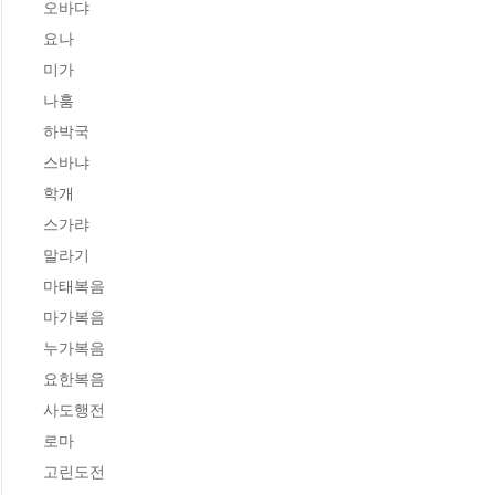
오바댜 

요나

미가 

나훔

하박국

스바냐

학개 

스가랴 

말라기

마태복음

마가복음

누가복음 

요한복음

사도행전

로마

고린도전
