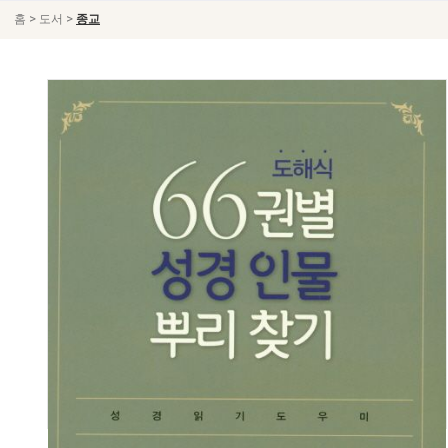
>
>
홈
도서
종교