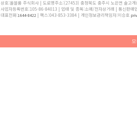
상호:올블룸 주식회사 | 도로명주소:(27453) 충청북도 충주시 노은면 솔고개로 
사업자등록번호:105-86-84013 | 업태 및 종목:소매/전자상거래 | 통신판매
대표전화:
| 팩스:043-853-3384 | 개인정보관리책임자:이승호
1644-8422
pr
모