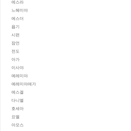
에스라 

느헤미야

에스더

욥기

시편 

잠언

전도 

아가

이사야

예레미야 

예레미야애가

에스겔 

다니엘

호세아 

요엘

아모스
