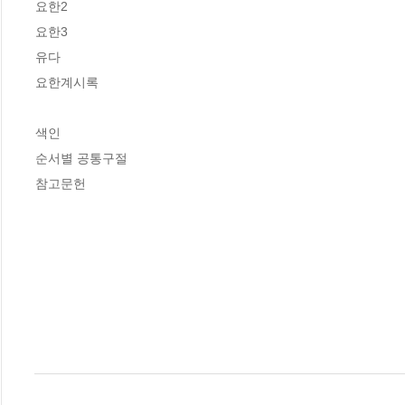
요한2

요한3

유다

요한계시록

색인

순서별 공통구절

참고문헌