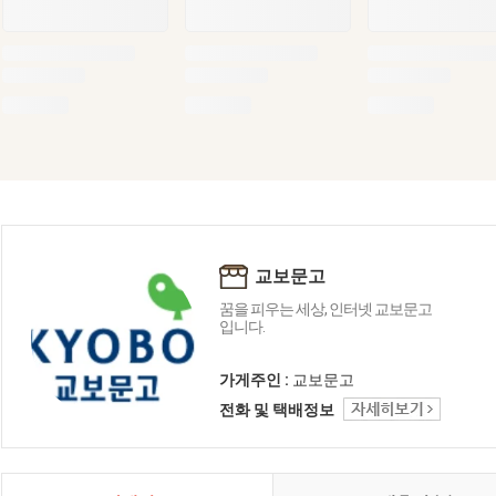
교보문고
꿈을 피우는 세상, 인터넷 교보문고
입니다.
가게주인 :
교보문고
전화 및 택배정보