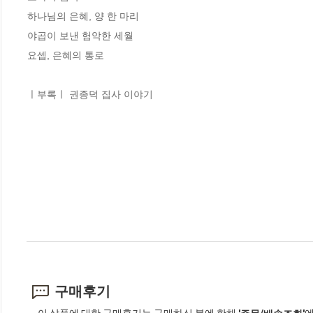
하나님의 은혜, 양 한 마리

야곱이 보낸 험악한 세월

요셉, 은혜의 통로

ㅣ부록ㅣ 권종덕 집사 이야기
구매후기