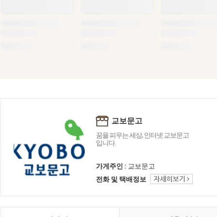
교보문고
꿈을 피우는 세상, 인터넷 교보문고
입니다.
가게주인 :
교보문고
전화 및 택배정보