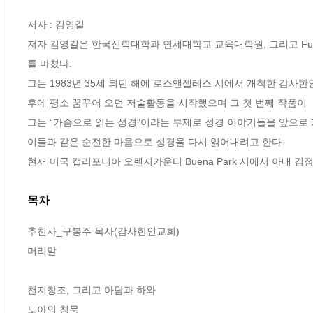
저자 : 김영길

저자 김영길은 한국신학대학과 연세대학교 교육대학원, 그리고 Fuller Th
를 마쳤다. 

그는 1983년 35세 되던 해에 로스앤젤레스 시에서 개척한 감사한인
후에 평소 꿈꾸어 오던 저술활동을 시작했으며 그 첫 번째 작품이 
그는 “가슴으로 읽는 성경”이라는 부제로 성경 이야기들을 앞으로 
이들과 같은 순전한 마음으로 성경을 다시 읽어내려고 한다. 

현재 미국 캘리포니아 오렌지카운티 Buena Park 시에서 아내 김
목차
추천사_구봉주 목사(감사한인교회)

머리말

천지창조, 그리고 아담과 하와

노아의 침묵
