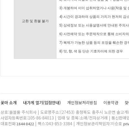
3) 개봉하여 이미 섭취하였거나 사용(착용 및 
4) 시간이 경과하여 상품의 가치가 현저히 감
교환 및 환불 불가
5) 상세정보 또는 사용설명서에 안내된 주의사
6) 사전예약 또는 주문제작으로 통해 소비자
7) 복제가 가능한 상품 등의 포장을 훼손한 경
8) 맛, 향, 색 등 단순 기호차이에 의한 경우
꽃마 소개
내가게 열기(입점안내)
개인정보처리방침
이용약관
찾
상호:올블룸 주식회사 | 도로명주소:(27453) 충청북도 충주시 노은면 솔고개로 
사업자등록번호:105-86-84013 | 업태 및 종목:소매/전자상거래 | 통신판매
대표전화:
| 팩스:043-853-3384 | 개인정보관리책임자:이승호
1644-8422
pr