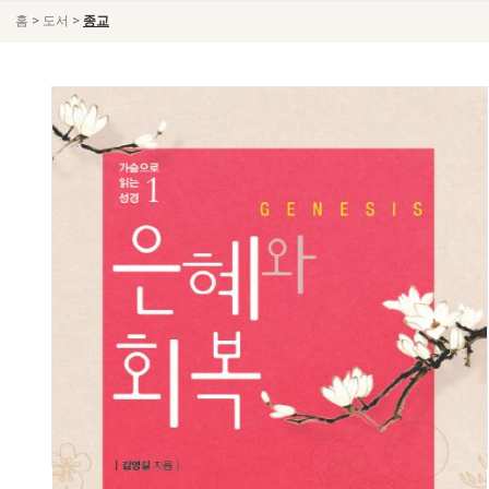
>
>
홈
도서
종교