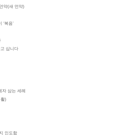
언약(새 언약)

‘복음’



고 삽니다

제자 삼는 세례

활)

지 인도함
