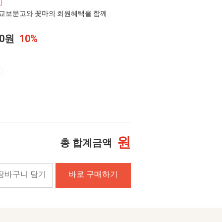
교보문고와 꽃마의 회원혜택을 함께
00원
10%
원
총 합계금액
장바구니 담기
바로 구매하기