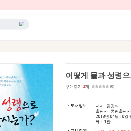
어떻게 물과 성령으
구매후기
0
개
(0)
ㆍ도서정보
저자 : 김경식
출판사 : 쿰란출판사
2018년 04월 10일 출
外 | 1판
ㆍ교보회원