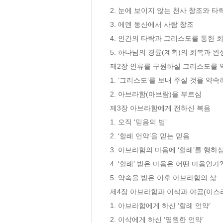
2. 눈에 보이지 않는 천사 창조와 타락
3. 에덴 동산에서 사람 창조

4. 인간의 타락과 그리스도를 통한 회
5. 하나님의 경륜(계획)의 회복과 완성
제2장 인류를 구원하실 그리스도를 
1. ‘그리스도’를 보내 주실 것을 약속
2. 아브라함(아브람)을 부르심

제3장 아브라함에게 전하신 복음

1. 오직 ‘믿음의 법’

2. ‘할례 언약’을 믿는 믿음

3. 아브라함의 마음에 ‘할례’를 행하심
4. ‘할례’ 받은 마음은 어떤 마음인가?
5. 약속을 받은 이후 아브라함의 삶

제4장 아브라함과 이삭과 야곱(이스라
1. 아브라함에게 하신 ‘할례 언약’

2. 이삭에게 하신 ‘영원한 언약’
