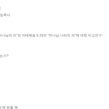


임목사

6의 "하나님의 의"와 마태복음 6:33의 "하나님 나라의 의"에 대한 비교연구〉

는가?
때 받을 복 
