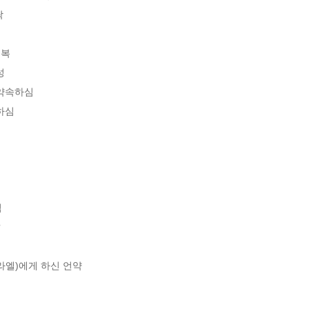


복



약속하심

하심





엘)에게 하신 언약
