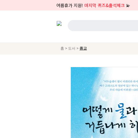
여름휴가 지원!
마지막 퀴즈&출석체크
💫
>
>
홈
도서
종교