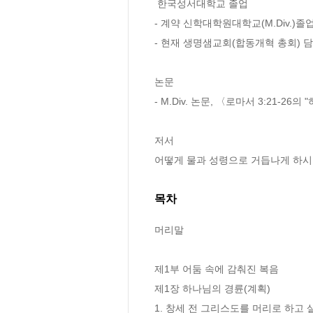
 한국성서대학교 졸업

- 계약 신학대학원대학교(M.Div.)졸업
- 현재 생명샘교회(합동개혁 총회) 담
논문

- M.Div. 논문, 〈로마서 3:21-2
저서

어떻게 물과 성령으로 거듭나게 하시
목차
머리말

제1부 어둠 속에 감춰진 복음

제1장 하나님의 경륜(계획) 

1. 창세 전 그리스도를 머리로 하고 살 