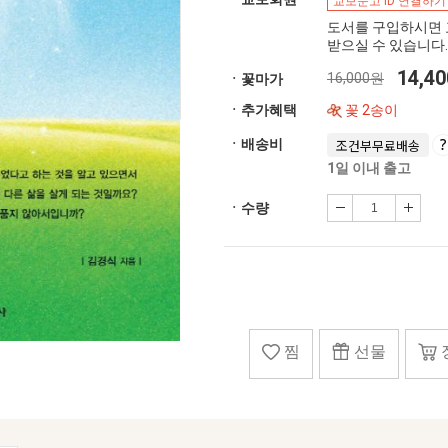
교보문고 ID 연결하기
도서를 구입하시면 
받으실 수 있습니다.
14,4
16,000원
ㆍ꽃마가
ㆍ추가혜택
꽃 2송이
ㆍ배송비
조건부무료배송
1일 이내 출고
ㆍ수량
찜
선물