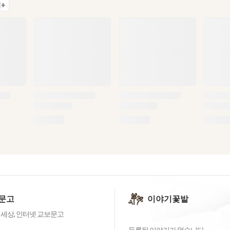
+
문고
이야기꽃밭
 세상, 인터넷 교보문고