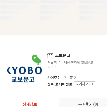
교보문고
꿈을 피우는 세상, 인터넷 교보문고
입니다.
가게주인 :
교보문고
전화 및 택배정보
상세정보
구매후기
(0)