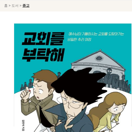
>
>
홈
도서
종교