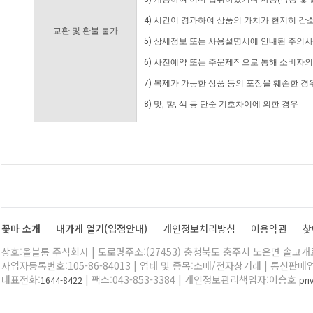
4) 시간이 경과하여 상품의 가치가 현저히 감
교환 및 환불 불가
5) 상세정보 또는 사용설명서에 안내된 주의사
6) 사전예약 또는 주문제작으로 통해 소비자
7) 복제가 가능한 상품 등의 포장을 훼손한 경
8) 맛, 향, 색 등 단순 기호차이에 의한 경우
꽃마 소개
내가게 열기(입점안내)
개인정보처리방침
이용약관
찾
상호:올블룸 주식회사 | 도로명주소:(27453) 충청북도 충주시 노은면 솔고개로 
사업자등록번호:105-86-84013 | 업태 및 종목:소매/전자상거래 | 통신판매
대표전화:
| 팩스:043-853-3384 | 개인정보관리책임자:이승호
1644-8422
pr