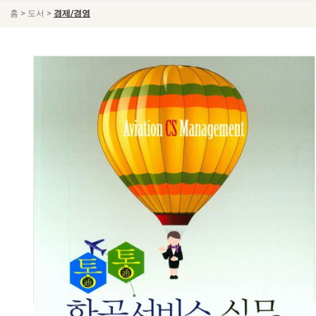
>
>
홈
도서
경제/경영