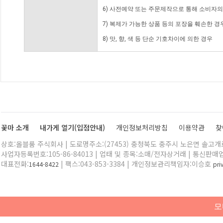
6) 사전예약 또는 주문제작으로 통해 소비자
7) 복제가 가능한 상품 등의 포장을 훼손한 경
8) 맛, 향, 색 등 단순 기호차이에 의한 경우
꽃마 소개
내가게 열기(입점안내)
개인정보처리방침
이용약관
찾
상호:올블룸 주식회사 | 도로명주소:(27453) 충청북도 충주시 노은면 솔고개로 
사업자등록번호:105-86-84013 | 업태 및 종목:소매/전자상거래 | 통신판매
대표전화:
| 팩스:043-853-3384 | 개인정보관리책임자:이승호
1644-8422
pr
모