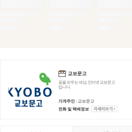
교보문고
꿈을 피우는 세상, 인터넷 교보문고
입니다.
가게주인 :
교보문고
전화 및 택배정보