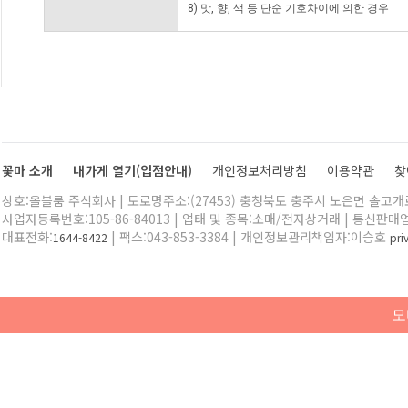
8) 맛, 향, 색 등 단순 기호차이에 의한 경우
꽃마 소개
내가게 열기(입점안내)
개인정보처리방침
이용약관
찾
상호:올블룸 주식회사 | 도로명주소:(27453) 충청북도 충주시 노은면 솔고개로 
사업자등록번호:105-86-84013 | 업태 및 종목:소매/전자상거래 | 통신판매
대표전화:
| 팩스:043-853-3384 | 개인정보관리책임자:이승호
1644-8422
pr
모