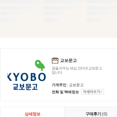
교보문고
꿈을 피우는 세상, 인터넷 교보문고
입니다.
가게주인 :
교보문고
전화 및 택배정보
상세정보
구매후기
(0)