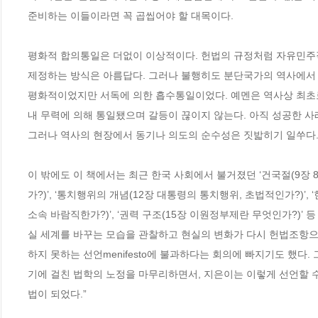
준비하는 이들이라면 꼭 곱씹어야 할 대목이다. 

평화적 합의통일은 더없이 이상적이다. 헌법의 규정처럼 자유민주적
제정하는 방식은 아름답다. 그러나 불행히도 분단국가의 역사에서 그
평화적이었지만 서독에 의한 흡수통일이었다. 예멘은 역사상 최초로
내 무력에 의해 통일됐으며 갈등이 끊이지 않는다. 아직 성공한 사
그러나 역사의 현장에서 동기나 의도의 순수성은 짓밟히기 일쑤다. _
이 밖에도 이 책에서는 최근 한국 사회에서 불거졌던 ‘건국절(9장 8ㆍ
가?)’, ‘통치행위의 개념(12장 대통령의 통치행위, 초법적인가?)’,
소속 바람직한가?)’, ‘권력 구조(15장 이원정부제란 무엇인가?)
실 세계를 바꾸는 모습을 관찰하고 현실의 변화가 다시 헌법조항
하지 못하는 선언menifesto에 불과하다는 회의에 빠지기도 했다.
기에 걸친 법학의 노정을 마무리하면서, 지은이는 이렇게 선언할 수 
법이 되었다.”