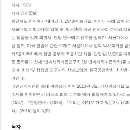
저자 : 양건

저자 양건梁建

함경북도 청진에서 태어났다. 1948년 초가을, 어머니 등에 업혀 
서울대학교 법과대학 입학 후, 법서法書 아닌 인문사회 분야의 책
는 믿음을 갖게 되면서, 헌법 연구에로 진로를 정했다. 서울대에서
신 말기, 미국 헌법에 관한 주제로 서울대에서 법학 박사학위를 받았다
제5공화국하에서 헌법 공부가 무용하던 시절, 법현실法現實을 다루는
둔 동학들과 함께 ‘법과사회이론연구회’(현 법과사회이론학회)를 조
으며, 헌법 및 행정법 연구자의 학술모임인 ‘한국공법학회’ 회장을 지
여긴다.

국민권익위원회 초대 위원장에 이어 2013년 8월, 감사원장직을 끝으
주제를 천착하면서 비로소 법학 교수를 넘어 법학자가 되었다고 느낀다
(1987), 『헌법연구』(1995), 『우리는 어디로 가고 있는가』(20
책』(2015) 등이 있다.
목차