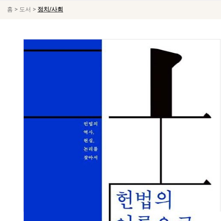
>
>
홈
도서
정치/사회