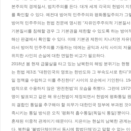
본주의적 경제질서, 법치주의를 든다. 대개 세계 각국의 헌법이 
를 확인할 수 있다. 예컨대 방어적 민주주의와 평화통일주의가 그렇다
방어적 민주주의는 헌법 전문에 명시된 “자유민주주의적 기본질서를 
기본질서를 침해할 경우 그 기본권을 제한할 수 있도록 하는 방어
해산 판결에서 확인할 수 있다. 이때 기본권 제한이 지나치면 자
라서 방어적 민주주의를 가동하는 데에는 공익과 사익 사이의 저울
위치한 사인의 손실에 대한 면밀한 비교가 필요하다. 

2018년 봄 현재 급물살을 타고 있는 남북한의 해빙 분위기는 현
는 헌법 제3조 “대한민국의 영토는 한반도와 그 부속도서로 한다”
일 정책을 수립하고 이를 추진한다” 사이의 모순에서 기인한다. 19
법적으로 수용하지 않은 ‘완전헌법’의 모습을 취했다. 그런데 19
명이 발표되고 같은 해 유신헌법이 제정되면서 헌법에 평화통일 원
의 결합인 통일을 추구해야 할 의무가 대한민국 정부에 부과된 것이
족시키는 통일 방식은 오직 ‘평화적 흡수통일(독일식 통일)’뿐이다
혼재된 이중적 관계이기 때문이다. 지은이는 현실의 남북한 관계
다. 북한을 ‘불법단체이면서 동시에 합법단체’라고 말할 수 없는 이