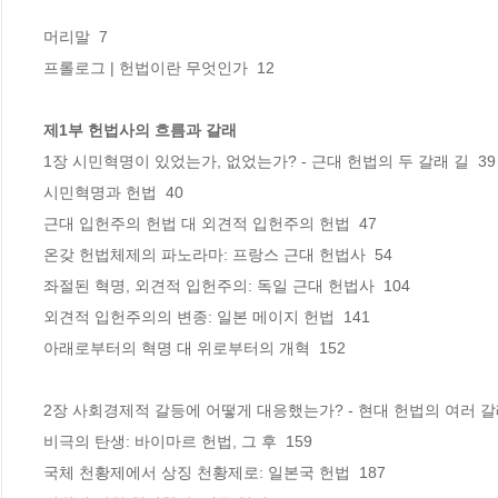
머리말  7

프롤로그 | 헌법이란 무엇인가  12

제1부 헌법사의 흐름과 갈래
1장 시민혁명이 있었는가, 없었는가? - 근대 헌법의 두 갈래 길  39

시민혁명과 헌법  40

근대 입헌주의 헌법 대 외견적 입헌주의 헌법  47

온갖 헌법체제의 파노라마: 프랑스 근대 헌법사  54

좌절된 혁명, 외견적 입헌주의: 독일 근대 헌법사  104

외견적 입헌주의의 변종: 일본 메이지 헌법  141 

아래로부터의 혁명 대 위로부터의 개혁  152

2장 사회경제적 갈등에 어떻게 대응했는가? - 현대 헌법의 여러 갈래 
비극의 탄생: 바이마르 헌법, 그 후  159

국체 천황제에서 상징 천황제로: 일본국 헌법  187
