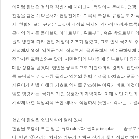
이처럼 헌법은 정치적 격변기에 태어난다. 혁명이나 쿠데타, 전쟁,
전망을 담은 계약문서가 헌법전이다. 지극히 추상적 규정들로 가득
지, 헌법의 모든 규정은 그것이 제정될 당시의 역사적 배경과 흐름을
근대의 역사를 돌아보면 아래로부터, 위로부터, 혹은 밖으로부터의 
원의 방향에 따라 헌법 제정의 기조가 달랐고, 그로 인해 국가와 주변
제정에서 왕정, 입헌군주제, 집정부제, 국민공회제, 민주공화제에
정착시킨 프랑스와는 달리, 시민혁명의 부재하에 외부로부터 외견
대한 상흔을 남겼다. 헌법은 궁극적으로 개인주의적 원리와 집단
를 극단적으로 강조한 독일과 일본의 헌법은 결국 나치즘과 군국주
지은이가 헌법 이해의 기초로 역사를 강조하는 이유가 바로 이것이
임도 명령하는, 국가와 개인 상호간의 계약이다. 이때 시민 개인의
계약에 대한 책임의식 또한 제대로 작동하지 못한다. 역사는 그 결과
헌법의 현실은 헌법해석에 달려 있다

헌법을 포함해 모든 법은 ‘규칙rules’과 ‘원리principles’,
다. 반면 “①권리의 행사와 의무의 이행은 신의에 좇아 성실히 하여