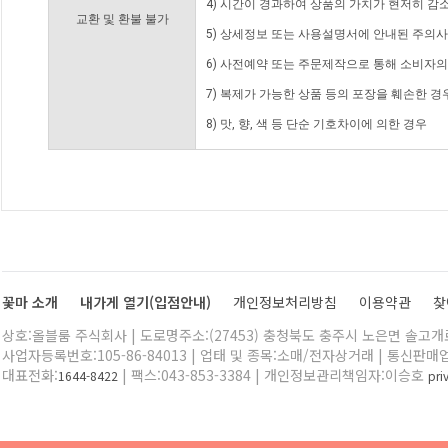
4) 시간이 경과하여 상품의 가치가 현저히 감
교환 및 환불 불가
5) 상세정보 또는 사용설명서에 안내된 주의사
6) 사전예약 또는 주문제작으로 통해 소비자
7) 복제가 가능한 상품 등의 포장을 훼손한 경
8) 맛, 향, 색 등 단순 기호차이에 의한 경우
꽃마 소개
내가게 열기(입점안내)
개인정보처리방침
이용약관
찾
상호:올블룸 주식회사 | 도로명주소:(27453) 충청북도 충주시 노은면 솔고개로 
사업자등록번호:105-86-84013 | 업태 및 종목:소매/전자상거래 | 통신판매
대표전화:
| 팩스:043-853-3384 | 개인정보관리책임자:이승호
1644-8422
pr