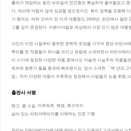
룰라가 재임하는 동안 브라질의 빈곤층은 확실하게 줄어들었고 중산
다. 재선에 어렵지 않게 성공할 정도였지요. 복지 정책을 포함해 
가 됐어요. 버락 오바마 전 미국 대통령도 2009년, 런던에서 열린 
그를 깊이 존경한다. 이분이야말로 세상에서 가장 인기 많은 대통령이
식민지 이전 시절부터 풍부한 문학적 토양을 가꾸어 왔던 라틴아메
뿌리를 둔 작품들이 하나둘 쓰이고 유럽에 소개되면서 라틴아메리카
이 시기에 등장한 다양한 작품 중에서도 마술적 사실주의 작품들은
독자와 평론가 들을 충격에 빠트렸지요. 앞서 소개한 『백 년의 
집』까지 다양한 작품이 우후죽순 등장해서 사람들의 눈을 휘둥그레
출판사 서평
탱고, 붐 소설, 마추픽추, 혁명, 축구까지 

살아 있는 라틴아메리카를 이해하는 인문 기행

우리는 라틴아메리카에 대해 얼마나 알고 있을까? 교과서에서 스쳐간