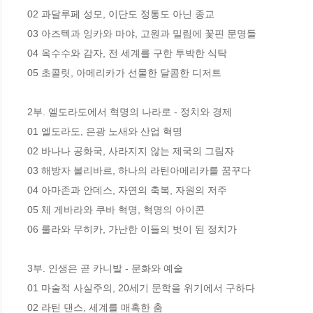
02 과달루페 성모, 이단도 정통도 아닌 종교

03 아즈텍과 잉카와 마야, 고원과 밀림에 꽃핀 문명들

04 옥수수와 감자, 전 세계를 구한 투박한 식탁

05 초콜릿, 아메리카가 선물한 달콤한 디저트

2부. 엘도라도에서 혁명의 나라로 - 정치와 경제

01 엘도라도, 은광 노새와 산업 혁명

02 바나나 공화국, 사라지지 않는 제국의 그림자

03 해방자 볼리바르, 하나의 라틴아메리카를 꿈꾸다

04 아마존과 안데스, 자연의 축복, 자원의 저주

05 체 게바라와 쿠바 혁명, 혁명의 아이콘

06 룰라와 무히카, 가난한 이들의 벗이 된 정치가

3부. 인생은 곧 카니발 - 문화와 예술

01 마술적 사실주의, 20세기 문학을 위기에서 구하다

02 라틴 댄스, 세계를 매혹한 춤
