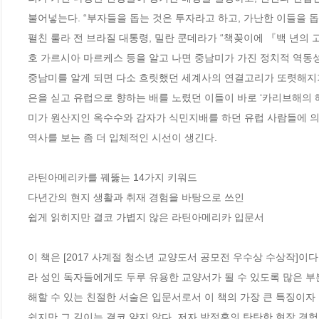
불어넣는다. “부자들을 돕는 것은 투자라고 하고, 가난한 이들을 
펼친 룰라 전 브라질 대통령, 밀란 쿤데라가 “책꽂이에 『백 년의
호 가르시아 마르케스 등을 알고 나면 중남미가 가진 정치적 역동성, 
중남미를 알게 되면 다소 흐릿했던 세계사의 연결고리가 또렷해지기도
은을 싣고 유럽으로 향하는 배를 노렸던 이들이 바로 ‘카리브해의 해
미가 원산지인 옥수수와 감자가 식민지배를 하던 유럽 사람들에 의
역사를 보는 좀 더 입체적인 시선이 생긴다.

라틴아메리카를 꿰뚫는 14가지 키워드

다년간의 현지 생활과 취재 경험을 바탕으로 쓰인

쉽게 읽히지만 결코 가볍지 않은 라틴아메리카 입문서 

이 책은 [2017 사계절 청소년 교양도서 공모전 우수상 수상작]이
라 성인 독자들에게도 두루 유용한 교양서가 될 수 있도록 많은 부
해할 수 있는 친절한 서술은 입문서로서 이 책의 가장 큰 특징이자 
쉽지만 그 깊이는 결코 얕지 않다. 저자 박정훈의 탄탄한 현장 경험과