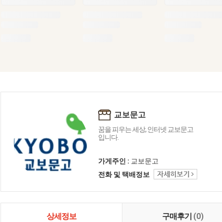
교보문고
꿈을 피우는 세상, 인터넷 교보문고
입니다.
가게주인 :
교보문고
전화 및 택배정보
상세정보
구매후기
(0)