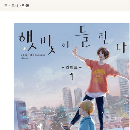
>
>
홈
도서
만화