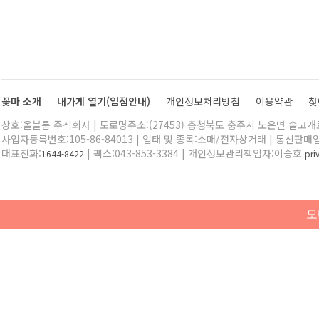
꽃마 소개
내가게 열기(입점안내)
개인정보처리방침
이용약관
찾
상호:올블룸 주식회사 | 도로명주소:(27453) 충청북도 충주시 노은면 솔고개로 
사업자등록번호:105-86-84013 | 업태 및 종목:소매/전자상거래 | 통신판매
대표전화:
| 팩스:043-853-3384 | 개인정보관리책임자:이승호
1644-8422
pr
모