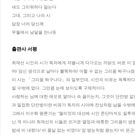
새도 그리워하다 앓는다

그대, 그리고 나의 시

담장 너머 당신께

무월에서 낮달을 만나듯
출판사 서평
최재선 시인의 시가 독자에게 자별나게 다가오는 까닭도 바로 이 점에
며/ 당신 생각으로 날마다 뿔똑하여/ 아쩔 수 없는 그리움 짜구나겠네
이 시는 「그리움 짜구나다」의 일부인데, 시인의 비유는 독특하다
낄 수밖에 없다. 그만큼 눈에 보이도록 구체적이다. 

사랑하는 님에 대한 애모로 얼마나 속 끓이는지, 그것이 단칸방 같
과 밀접한 단칸방이란 비유가 독자의 시야에 잔상처럼 남을 수밖에 없
그래서 이수화 평론가는 “엘리엇의 대선배 시인 존단마저도 질투의
닌 게 아니라 최재선의 시들은 뜨거운 열정과 애틋한 그리움이 생동
밤새 비 내렸다/ 비 몸살 없는 비였다/ 잠 밤눈처럼 왔는지/ 비 은근