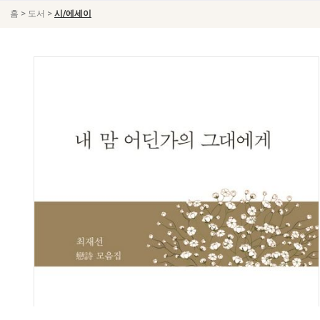
>
>
홈
도서
시/에세이