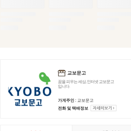
교보문고
꿈을 피우는 세상, 인터넷 교보문고
입니다.
가게주인 :
교보문고
전화 및 택배정보