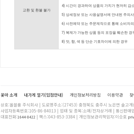
4) 시간이 경과하여 상품의 가치가 현저히 감
교환 및 환불 불가
5) 상세정보 또는 사용설명서에 안내된 주의사
6) 사전예약 또는 주문제작으로 통해 소비자
7) 복제가 가능한 상품 등의 포장을 훼손한 경
8) 맛, 향, 색 등 단순 기호차이에 의한 경우
꽃마 소개
내가게 열기(입점안내)
개인정보처리방침
이용약관
찾
상호:올블룸 주식회사 | 도로명주소:(27453) 충청북도 충주시 노은면 솔고개로 
사업자등록번호:105-86-84013 | 업태 및 종목:소매/전자상거래 | 통신판매
대표전화:
| 팩스:043-853-3384 | 개인정보관리책임자:이승호
1644-8422
pr