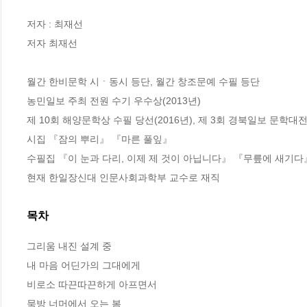
저자 : 최재선

저자 최재선

월간 한비문학 시ㆍ동시 등단, 월간 창조문예 수필 등단

농민일보 주최 전원 수기 우수상(2013년)

제 10회 해양문학상 수필 당선(2016년), 제 3회 경북일보 문학대전 
시집 『잠의 뿌리』 『마른 풀잎』 

수필집 『이 눈과 다리, 이제 제 것이 아닙니다』 『무릎에 새기다
현재 한일장신대 인문사회과학부 교수로 재직
목차
그리움 내진 설계 중

내 마음 어딘가의 그대에게 

비로소 따끈따끈하게 아프면서 

묵방 너머에서 오는 봄
