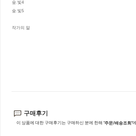
숲.빛4

숲.빛5

작가의 말
구매후기
이 상품에 대한 구매후기는 구매하신 분에 한해
에
'주문/배송조회'