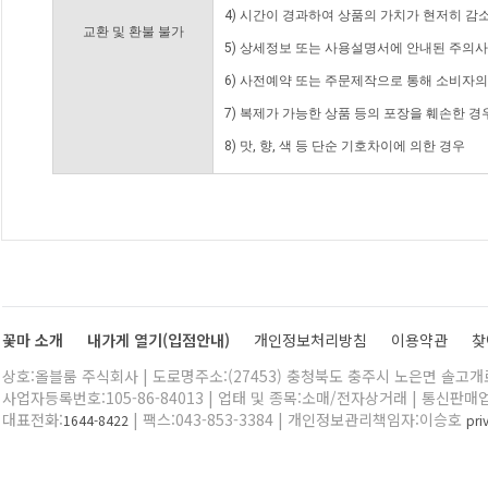
4) 시간이 경과하여 상품의 가치가 현저히 감
교환 및 환불 불가
5) 상세정보 또는 사용설명서에 안내된 주의사
6) 사전예약 또는 주문제작으로 통해 소비자
7) 복제가 가능한 상품 등의 포장을 훼손한 경
8) 맛, 향, 색 등 단순 기호차이에 의한 경우
꽃마 소개
내가게 열기(입점안내)
개인정보처리방침
이용약관
찾
상호:올블룸 주식회사 | 도로명주소:(27453) 충청북도 충주시 노은면 솔고개로 
사업자등록번호:105-86-84013 | 업태 및 종목:소매/전자상거래 | 통신판매
대표전화:
| 팩스:043-853-3384 | 개인정보관리책임자:이승호
1644-8422
pr