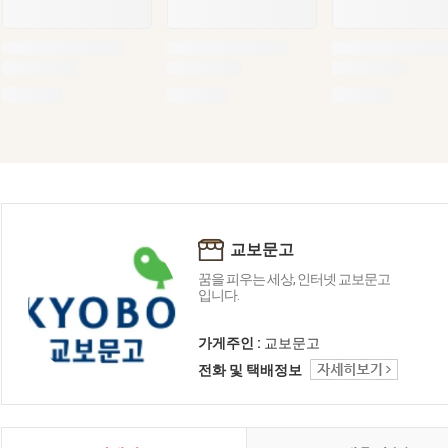
교보문고
꿈을 피우는 세상, 인터넷 교보문고
입니다.
가게주인 :
교보문고
전화 및 택배정보