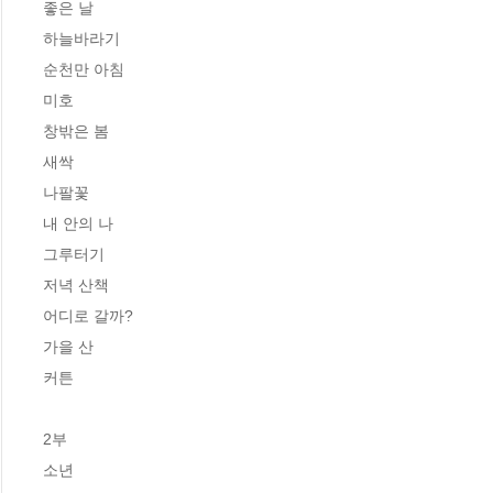
좋은 날

하늘바라기

순천만 아침

미호

창밖은 봄

새싹

나팔꽃

내 안의 나

그루터기

저녁 산책

어디로 갈까?

가을 산

커튼

2부 

소년
