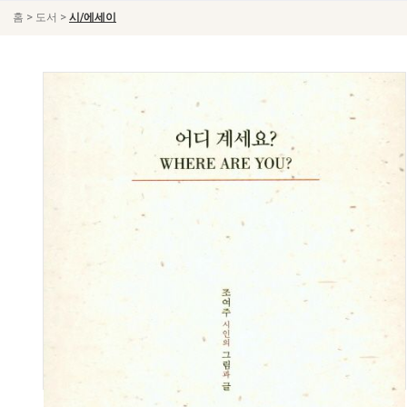
>
>
홈
도서
시/에세이