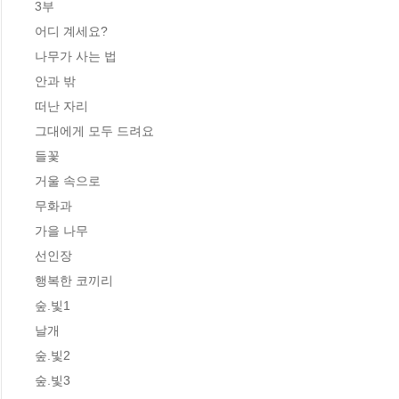
3부

어디 계세요?

나무가 사는 법

안과 밖

떠난 자리

그대에게 모두 드려요

들꽃

거울 속으로

무화과

가을 나무

선인장

행복한 코끼리

숲.빛1

날개

숲.빛2

숲.빛3
