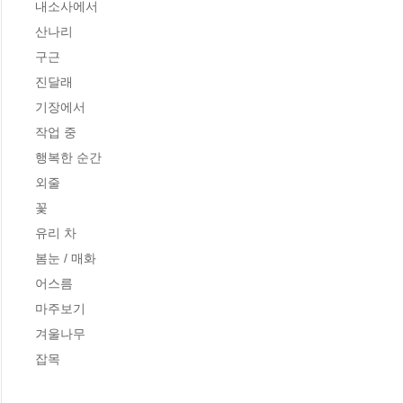
내소사에서

산나리

구근

진달래

기장에서

작업 중

행복한 순간

외줄

꽃

유리 차

봄눈 / 매화

어스름

마주보기

겨울나무

잡목
