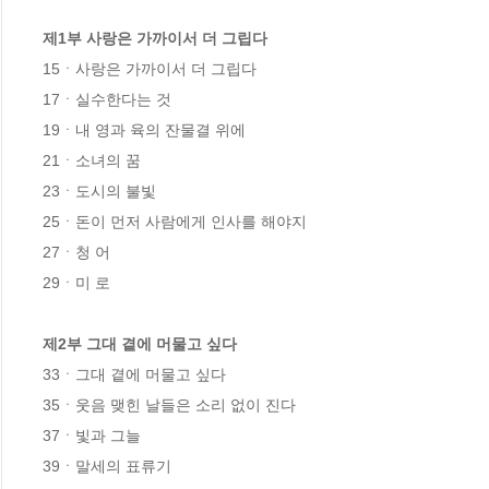
제1부 사랑은 가까이서 더 그립다
15ㆍ사랑은 가까이서 더 그립다

17ㆍ실수한다는 것

19ㆍ내 영과 육의 잔물결 위에

21ㆍ소녀의 꿈

23ㆍ도시의 불빛

25ㆍ돈이 먼저 사람에게 인사를 해야지

27ㆍ청 어

29ㆍ미 로

제2부 그대 곁에 머물고 싶다
33ㆍ그대 곁에 머물고 싶다

35ㆍ웃음 맺힌 날들은 소리 없이 진다

37ㆍ빛과 그늘

39ㆍ말세의 표류기
