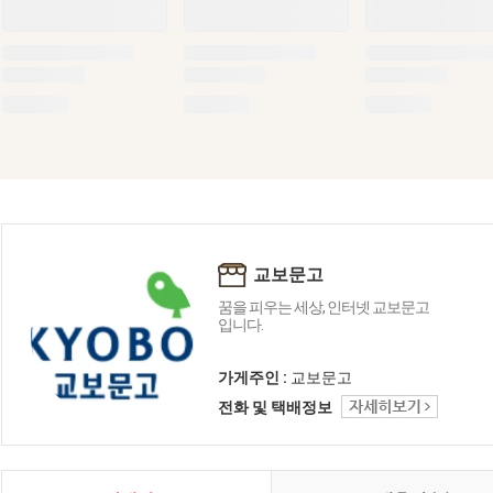
교보문고
꿈을 피우는 세상, 인터넷 교보문고
입니다.
가게주인 :
교보문고
전화 및 택배정보