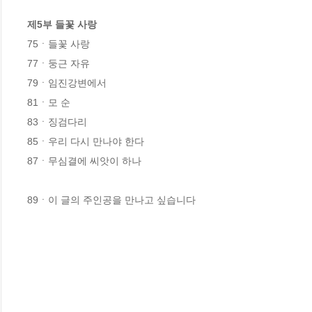
제5부 들꽃 사랑
75ㆍ들꽃 사랑

77ㆍ둥근 자유

79ㆍ임진강변에서

81ㆍ모 순

83ㆍ징검다리

85ㆍ우리 다시 만나야 한다

87ㆍ무심결에 씨앗이 하나

89ㆍ이 글의 주인공을 만나고 싶습니다