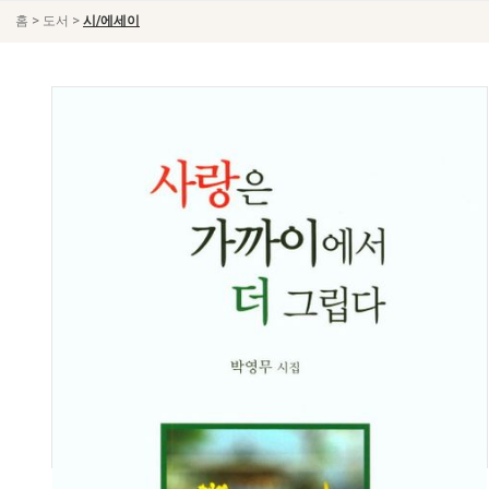
>
>
홈
도서
시/에세이