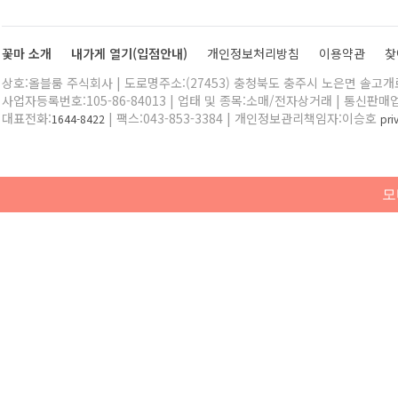
꽃마 소개
내가게 열기(입점안내)
개인정보처리방침
이용약관
찾
상호:올블룸 주식회사 | 도로명주소:(27453) 충청북도 충주시 노은면 솔고개로 
사업자등록번호:105-86-84013 | 업태 및 종목:소매/전자상거래 | 통신판매
대표전화:
| 팩스:043-853-3384 | 개인정보관리책임자:이승호
1644-8422
pr
모