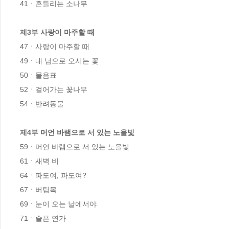
41ㆍ흔들리는 소나무

제3부 사랑이 마주할 때
47ㆍ사랑이 마주할 때

49ㆍ내 님으로 오시는 꽃

50ㆍ물음표

52ㆍ걸어가는 꽃나무

54ㆍ반려동물

제4부 머언 바램으로 서 있는 노을빛
59ㆍ머언 바램으로 서 있는 노을빛

61ㆍ새벽 비

64ㆍ파도여, 파도여?

67ㆍ버팀목

69ㆍ눈이 오는 날에서야

71ㆍ슬픈 연가
