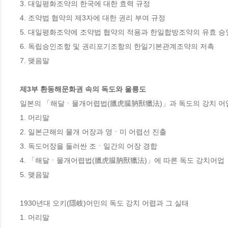
3. 대일평화조약의 한국에 대한 효력 규정

4. 조약법 협약의 제3자에 대한 권리 부여 규정

5. 대일평화조약에 조약법 협약의 적용과 한일합방조약의 유효 승인
6. 독립승인조항 및 권리포기조항의 한일기본관계조약의 저촉

7. 맺음말

제3부 환동해문화권 속의 독도와 울릉도
일본의 「해달ㆍ물개어렵법(臘虎腽肭獸獵法)」과 독도의 강치 어업
1. 머리말

2. 일본근해의 물개 어장과 영ㆍ미 어렵선 진출

3. 독도어장을 둘러싼 조ㆍ일간의 어장 경합

4. 「해달ㆍ물개어렵법(臘虎腽肭獸獵法)」에 따른 독도 강치어업

5. 맺음말

1930년대 오키(隱岐)어민의 독도 강치 어렵과 그 실태

1. 머리말
