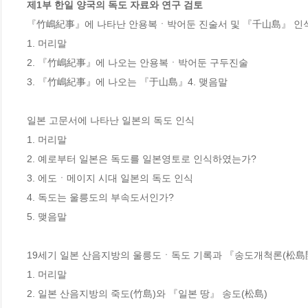
제1부 한일 양국의 독도 자료와 연구 검토
『竹嶋紀事』에 나타난 안용복ㆍ박어둔 진술서 및 『千山島』 인식
1. 머리말 

2. 『竹嶋紀事』에 나오는 안용복ㆍ박어둔 구두진술

3. 『竹嶋紀事』에 나오는 『于山島』4. 맺음말

일본 고문서에 나타난 일본의 독도 인식

1. 머리말

2. 예로부터 일본은 독도를 일본영토로 인식하였는가?

3. 에도ㆍ메이지 시대 일본의 독도 인식

4. 독도는 울릉도의 부속도서인가?

5. 맺음말

19세기 일본 산음지방의 울릉도ㆍ독도 기록과 『송도개척론(松島開
1. 머리말

2. 일본 산음지방의 죽도(竹島)와 『일본 땅』 송도(松島)
