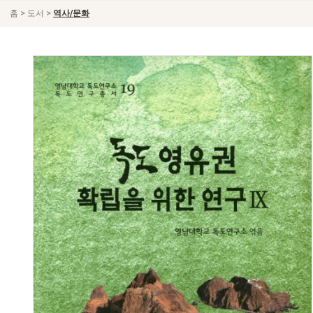
>
>
홈
도서
역사/문화