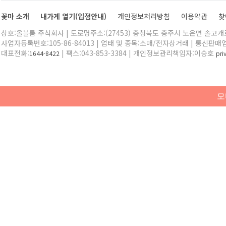
꽃마 소개
내가게 열기(입점안내)
개인정보처리방침
이용약관
찾
상호:올블룸 주식회사 | 도로명주소:(27453) 충청북도 충주시 노은면 솔고개로 
사업자등록번호:105-86-84013 | 업태 및 종목:소매/전자상거래 | 통신판매
대표전화:
| 팩스:043-853-3384 | 개인정보관리책임자:이승호
1644-8422
pr
모