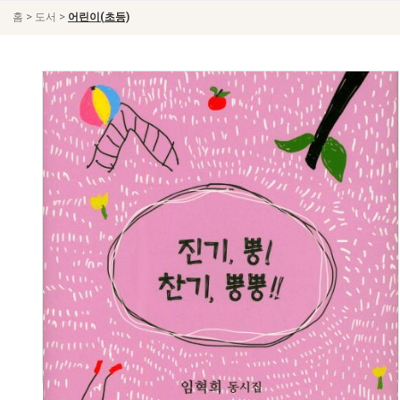
>
>
홈
도서
어린이(초등)