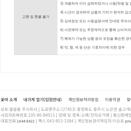
3) 개봉하여 이미 섭취하였거나 사용(착용 및 
4) 시간이 경과하여 상품의 가치가 현저히 감
교환 및 환불 불가
5) 상세정보 또는 사용설명서에 안내된 주의사
6) 사전예약 또는 주문제작으로 통해 소비자
7) 복제가 가능한 상품 등의 포장을 훼손한 경
8) 맛, 향, 색 등 단순 기호차이에 의한 경우
꽃마 소개
내가게 열기(입점안내)
개인정보처리방침
이용약관
찾
상호:올블룸 주식회사 | 도로명주소:(27453) 충청북도 충주시 노은면 솔고개로 
사업자등록번호:105-86-84013 | 업태 및 종목:소매/전자상거래 | 통신판매
대표전화:
| 팩스:043-853-3384 | 개인정보관리책임자:이승호
1644-8422
pr