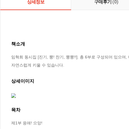
상세정보
구매후기
(0)
책소개
임혁희 동시집 [진기, 뿡! 찬기, 뿡뿡!!]. 총 6부로 구성되어 있
자연스럽게 키울 수 있습니다.
상세이미지
목차
제1부 응애! 으앙!
