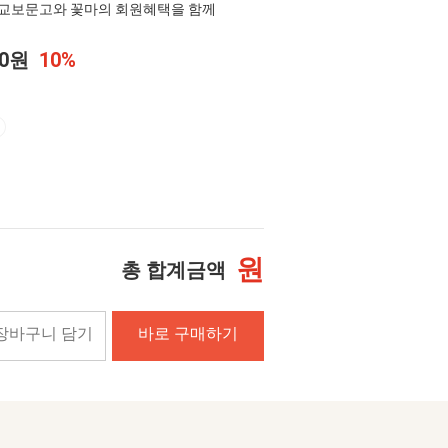
교보문고와 꽃마의 회원혜택을 함께
00원
10%
원
총 합계금액
장바구니 담기
바로 구매하기