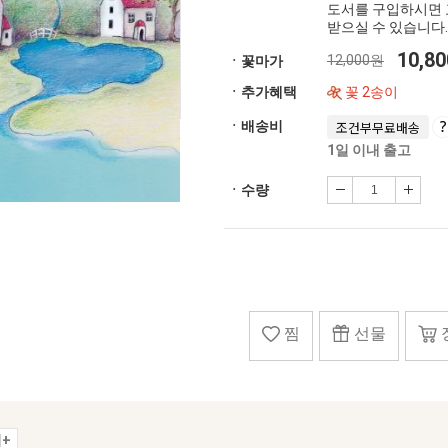
도서를 구입하시면 
받으실 수 있습니다.
10,8
12,000원
ㆍ꽃마가
ㆍ추가혜택
꽃 2송이
ㆍ배송비
조건부무료배송
1일 이내 출고
ㆍ수량
찜
선물
+