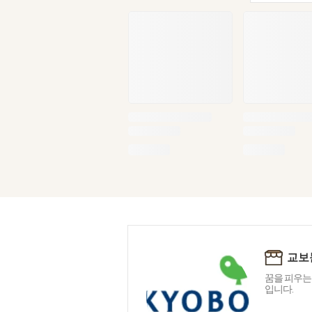
교보
꿈을 피우는
입니다.