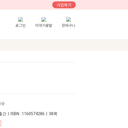
가입하기
로그인
이야기꽃밭
장바구니
워슈
간 | ISBN : 1160574286 | 38쪽