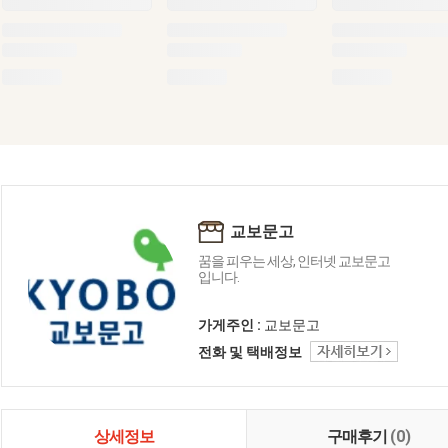
교보문고
꿈을 피우는 세상, 인터넷 교보문고
입니다.
가게주인 :
교보문고
전화 및 택배정보
상세정보
구매후기
(0)