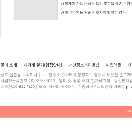
7) 복제가 가능한 상품 등의 포장을 훼손한 경
8) 맛, 향, 색 등 단순 기호차이에 의한 경우
꽃마 소개
내가게 열기(입점안내)
개인정보처리방침
이용약관
찾
상호:올블룸 주식회사 | 도로명주소:(27453) 충청북도 충주시 노은면 솔고개로 
사업자등록번호:105-86-84013 | 업태 및 종목:소매/전자상거래 | 통신판매
대표전화:
| 팩스:043-853-3384 | 개인정보관리책임자:이승호
1644-8422
pr
모