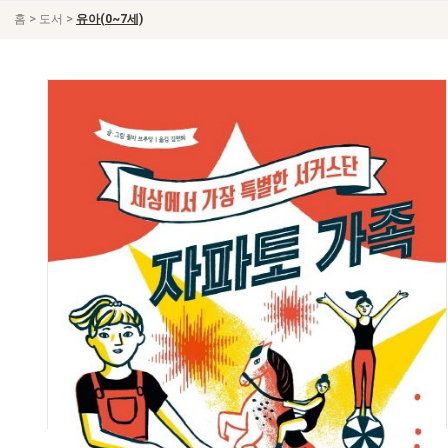
>
>
홈
도서
유아(0~7세)