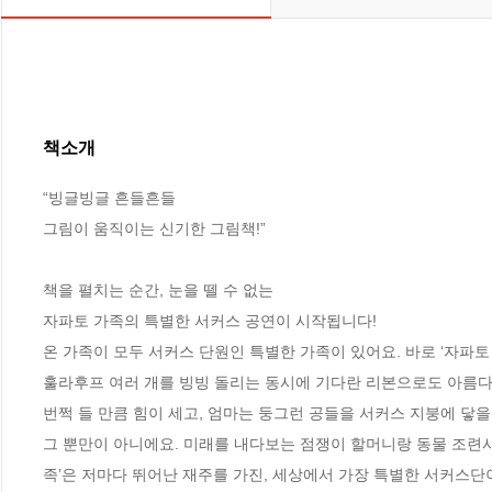
책소개
“빙글빙글 흔들흔들

그림이 움직이는 신기한 그림책!”

책을 펼치는 순간, 눈을 뗄 수 없는 

자파토 가족의 특별한 서커스 공연이 시작됩니다! 

온 가족이 모두 서커스 단원인 특별한 가족이 있어요. 바로 ‘자파토
훌라후프 여러 개를 빙빙 돌리는 동시에 기다란 리본으로도 아름다
번쩍 들 만큼 힘이 세고, 엄마는 둥그런 공들을 서커스 지붕에 닿
그 뿐만이 아니에요. 미래를 내다보는 점쟁이 할머니랑 동물 조련사
족’은 저마다 뛰어난 재주를 가진, 세상에서 가장 특별한 서커스단이