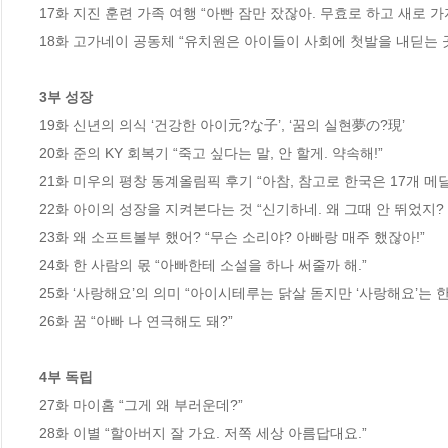
17화 지진 훈련 가족 여행 “아빤 잠만 잤잖아. 무효로 하고 새로 가자.
18화 고가네이 공동체 “유치원은 아이들이 사회에 첫발을 내딛는 곳
3부 성장
19화 신년의 의식 ‘건강한 아이元?な子’, ‘꿈의 실현夢の?現’

20화 준의 KY 회복기 “죽고 싶다는 말, 안 할게. 약속해!”

21화 미우의 평창 동계올림픽 후기 “아참, 참고로 한국은 17개 메달
22화 아이의 성장을 지켜본다는 것 “신기하네. 왜 그때 안 뛰었지? 
23화 왜 소프트볼부 했어? “무슨 소리야? 아빠랑 매주 했잖아!”

24화 한 사람의 몫 “아빠한테 소설을 하나 써줄까 해.”

25화 ‘사랑해요’의 의미 “아이시테루는 닭살 돋지만 ‘사랑해요’는 한
26화 꿈 “아빠 나 연극해도 돼?”

4부 독립
27화 마이홈 “그게 왜 부러운데?”

28화 이별 “할아버지 잘 가요. 저쪽 세상 아름답대요.”
