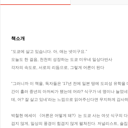
책소개
“도쿄에 살고 있습니다. 아, 애는 넷이구요.”

오늘도 한 걸음, 천천히 성장하는 도쿄 미우네 일상다반사

각자의 속도로, 서로의 리듬으로, 그렇게 어른이 된다

“그러니까 이 책을, 독자들은 ‘17년 전에 일본 땅에 도피성 유학
간이 흘러 중년의 아저씨가 됐는데 어라? 식구가 네 명이나 늘었네?
데, 어? 잘 살고 있네’라는 느낌으로 읽어주신다면 무지하게 감사하
박철현 에세이 《어른은 어떻게 돼?》는 도쿄 사는 여섯 식구의 
겁지 않게, 일상의 풍경이 힘겹지 않게 펼쳐진다. 저널리스트, 술집