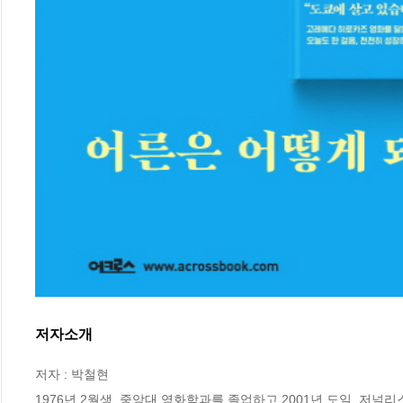
저자소개
저자 : 박철현

1976년 2월생. 중앙대 영화학과를 졸업하고 2001년 도일. 저널