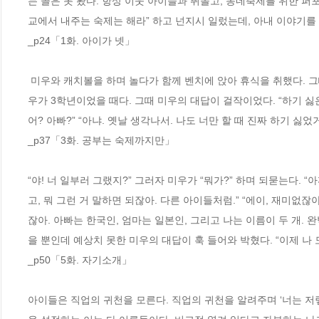
는 꼴은 못 봤다. 항상 이웃 아이들과 뛰놀고, 동네축제를 위한 퍼
교에서 내주는 숙제는 해라” 하고 넌지시 일렀는데, 아내 이야기를 
_p24「1화. 아이가 넷」
 미우와 캐치볼을 하며 놀다가 함께 벤치에 앉아 휴식을 취했다. 그때 지나가는 말로 “미우야, 넌 공부가 뭐라고 생각하냐?”라고 물은 적이 있다. 미
우가 3학년이었을 때다. 그때 미우의 대답이 걸작이었다. “하기 싫
어? 아빠?” “아냐. 옛날 생각나서. 나도 너만 할 때 진짜 하기 싫었거
_p37「3화. 공부는 숙제까지만」
“야! 너 일부러 그랬지?” 그러자 미우가 “뭐가?” 하며 되묻는다. “
고, 뭐 그런 거 말하면 되잖아. 다른 아이들처럼.” “에이, 재미없잖
잖아. 아빠는 한국인, 엄마는 일본인, 그리고 나는 이름이 두 개. 
을 뿐인데 예상치 못한 미우의 대답이 훅 들어와 박혔다. “이제 나
_p50「5화. 자기소개」
아이들은 직업의 귀천을 모른다. 직업의 귀천을 알려주며 ‘너는 저렇