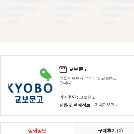
교보문고
꿈을 피우는 세상, 인터넷 교보문고
입니다.
가게주인 :
교보문고
전화 및 택배정보
상세정보
구매후기
(0)