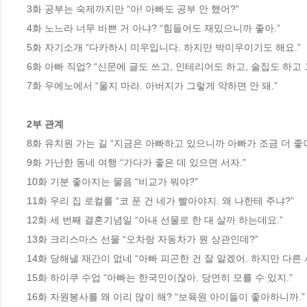
3화 공부는 숙제까지만 “아! 아빠도 공부 안 했어?”

4화 노느라 너무 바쁜 거 아냐? “힘들어도 재밌으니까 좋아.”

5화 자기소개 “다카하시 미우입니다. 하지만 박미우이기도 해요.”

6화 아빠 직업? “신문에 글도 쓰고, 인테리어도 하고, 술집도 하고 그
7화 우에노에서 “울지 마라. 아버지가 그렇게 약하면 안 돼.”

2부 관계
8화 유치원 가는 길 “지금은 아빠하고 있으니까 아빠가 조금 더 좋아.
9화 가난한 동네 여행 “가다가 좋은 데 있으면 서자.”

10화 기분 좋아지는 물음 “비교가 뭐야?”

11화 우리 집 로컬룰 “코 푼 건 네가 빨아야지. 왜 나한테 주냐?”

12화 세 번째 결혼기념일 “아내 선물로 한 대 살까 하는데요.”

13화 크리스마스 선물 “오차랑 자동차가 뭔 상관인데?”

14화 당해낼 재간이 없네 “아빠 피곤한 건 잘 알겠어. 하지만 다른 
15화 하이쿠 수업 “아빠는 한국인이잖아. 당연히 모를 수 있지.”

16화 자원봉사를 왜 이리 많이 해? “보육원 아이들이 좋아하니까.”
