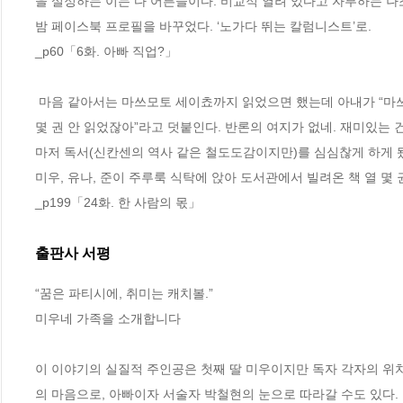
을 설정하는 이는 다 어른들이다. 비교적 열려 있다고 자부하는 나
밤 페이스북 프로필을 바꾸었다. ‘노가다 뛰는 칼럼니스트’로. 
_p60「6화. 아빠 직업?」
 마음 같아서는 마쓰모토 세이쵸까지 읽었으면 했는데 아내가 “마쓰모토 세이쵸를 열두세 살짜리가 읽는 거 난 반댈세”라며 “근데 오빠도 솔직히 
몇 권 안 읽었잖아”라고 덧붙인다. 반론의 여지가 없네. 재미있는
마저 독서(신칸센의 역사 같은 철도도감이지만)를 심심찮게 하게 됐다
미우, 유나, 준이 주루룩 식탁에 앉아 도서관에서 빌려온 책 열 몇
_p199「24화. 한 사람의 몫」
출판사 서평
“꿈은 파티시에, 취미는 캐치볼.”

미우네 가족을 소개합니다

이 이야기의 실질적 주인공은 첫째 딸 미우이지만 독자 각자의 위치
의 마음으로, 아빠이자 서술자 박철현의 눈으로 따라갈 수도 있다. 