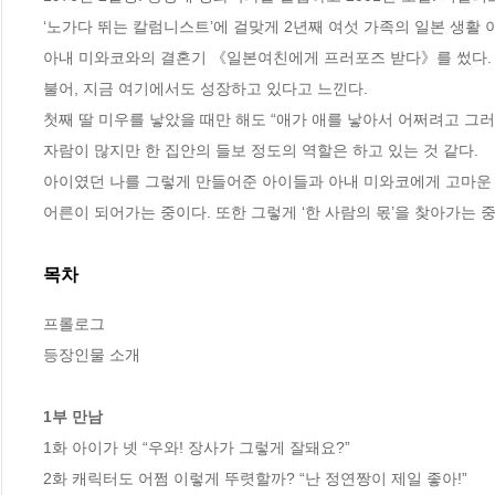
‘노가다 뛰는 칼럼니스트’에 걸맞게 2년째 여섯 가족의 일본 생활 
아내 미와코와의 결혼기 《일본여친에게 프러포즈 받다》를 썼다. 나이
불어, 지금 여기에서도 성장하고 있다고 느낀다.

첫째 딸 미우를 낳았을 때만 해도 “애가 애를 낳아서 어쩌려고 그러
자람이 많지만 한 집안의 들보 정도의 역할은 하고 있는 것 같다.

아이였던 나를 그렇게 만들어준 아이들과 아내 미와코에게 고마운 
어른이 되어가는 중이다. 또한 그렇게 ‘한 사람의 몫’을 찾아가는 중
목차
프롤로그

등장인물 소개

1부 만남
1화 아이가 넷 “우와! 장사가 그렇게 잘돼요?”

2화 캐릭터도 어쩜 이렇게 뚜렷할까? “난 정연짱이 제일 좋아!”
