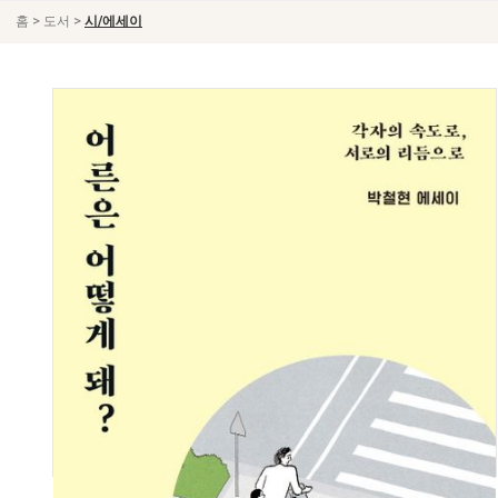
>
>
홈
도서
시/에세이