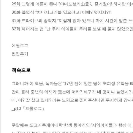
29화 그렇게 어른이 된다 “야마노보리山登り 즐거웠어! 하지만 이제 
30화 졸업식 “치마저고리를 입으려고! 어때? 멋지지?!”

31화 드라이브의 종착지 “이렇게 앉아 있으니 마치 시간이 멈춘 느낌
32화 헤어지는 법 “난 우리 아이들이 우리를 보낼 때 울지 않았으면 
에필로그

편집후기
책속으로
그러니까 이 책을, 독자들은 ‘17년 전에 일본 땅에 도피성 유학을
간이 흘러 중년의 아재가 됐는데 어라? 식구가 네 명이나 늘었네? 
데, 어? 잘 살고 있네?’라는 느낌으로 읽어주신다면 무지하게 감사
_p10「프롤로그」
주말에는 도쿄가쿠게이대학 학생 동아리인 ‘지역아이들과 함께’에 