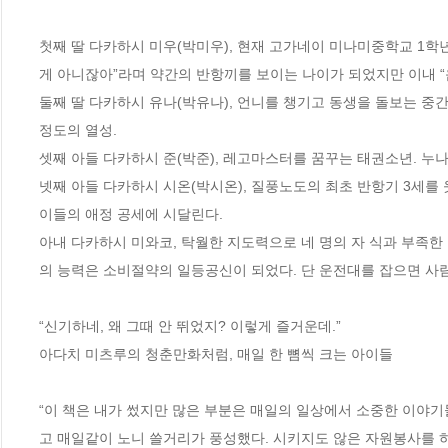
첫째 딸 다카하시 미우(박미우), 현재 고가네이 미나미중학교 1학년
게 아니잖아”라며 약간의 반항끼를 보이는 나이가 되었지만 이내 “음
둘째 딸 다카하시 유나(박유나), 언니를 챙기고 동생을 돌보는 중간
정도의 열성. 

셋째 아들 다카하시 준(박준), 레고마스터를 꿈꾸는 태권소년. 누나
넷째 아들 다카하시 시온(박시온), 질풍노도의 최초 반항기 3세
이들의 애정 공세에 시달린다. 

아내 다카하시 미와코, 탁월한 지도력으로 네 명의 자 식과 부족한 
의 능력은 소비절약의 일등공신이 되었다. 단 운전대를 잡으면 사람이
“신기하네, 왜 그때 안 뛰었지? 이렇게 즐거운데.”

아다치 미츠루의 청춘만화처럼, 매일 한 뼘씩 크는 아이들

“이 책은 내가 썼지만 많은 부분은 매일의 일상에서 소중한 이야기들
고 매일같이 노니 쓸거리가 풍성했다. 시키지도 않은 자원봉사를 