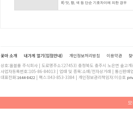
8) 맛, 향, 색 등 단순 기호차이에 의한 경우
꽃마 소개
내가게 열기(입점안내)
개인정보처리방침
이용약관
찾
상호:올블룸 주식회사 | 도로명주소:(27453) 충청북도 충주시 노은면 솔고개로 
사업자등록번호:105-86-84013 | 업태 및 종목:소매/전자상거래 | 통신판매
대표전화:
| 팩스:043-853-3384 | 개인정보관리책임자:이승호
1644-8422
pr
모