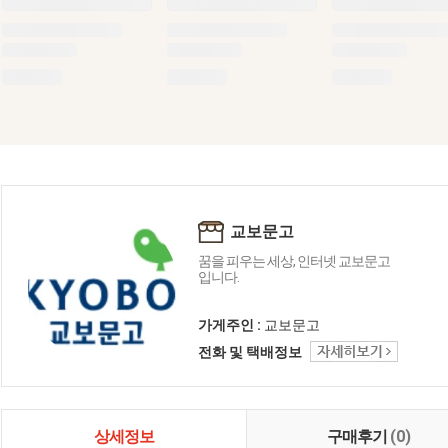
교보문고
꿈을 피우는 세상, 인터넷 교보문고
입니다.
가게주인 :
교보문고
전화 및 택배정보
상세정보
구매후기
(0)