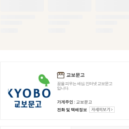
교보문고
꿈을 피우는 세상, 인터넷 교보문고
입니다.
가게주인 :
교보문고
전화 및 택배정보