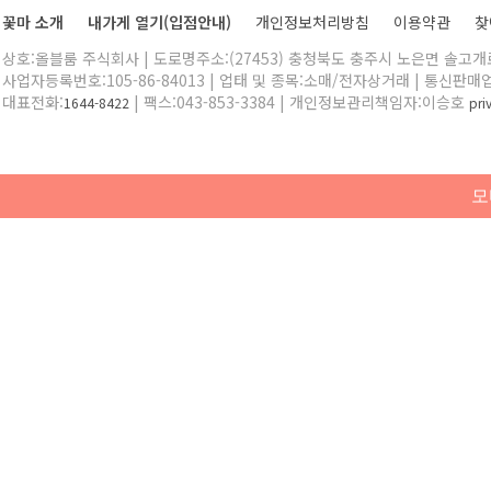
꽃마 소개
내가게 열기(입점안내)
개인정보처리방침
이용약관
찾
상호:올블룸 주식회사 | 도로명주소:(27453) 충청북도 충주시 노은면 솔고개로 
사업자등록번호:105-86-84013 | 업태 및 종목:소매/전자상거래 | 통신판매
대표전화:
| 팩스:043-853-3384 | 개인정보관리책임자:이승호
1644-8422
pr
모