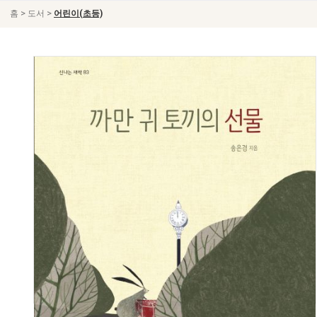
>
>
홈
도서
어린이(초등)