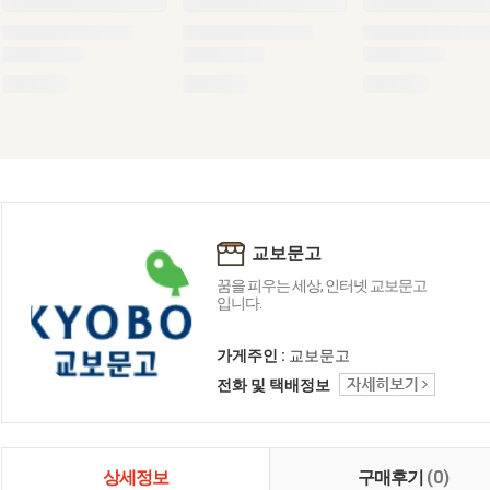
교보문고
꿈을 피우는 세상, 인터넷 교보문고
입니다.
가게주인 :
교보문고
전화 및 택배정보
상세정보
구매후기
(0)