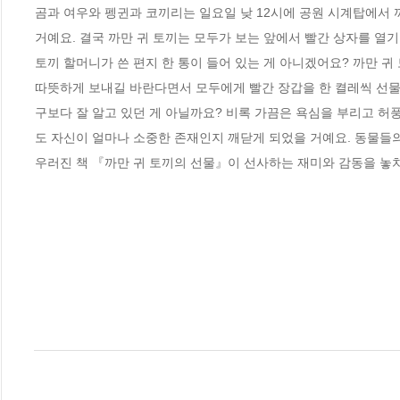
곰과 여우와 펭귄과 코끼리는 일요일 낮 12시에 공원 시계탑에서 까
거예요. 결국 까만 귀 토끼는 모두가 보는 앞에서 빨간 상자를 열기로
토끼 할머니가 쓴 편지 한 통이 들어 있는 게 아니겠어요? 까만 귀
따뜻하게 보내길 바란다면서 모두에게 빨간 장갑을 한 켤레씩 선물
구보다 잘 알고 있던 게 아닐까요? 비록 가끔은 욕심을 부리고 허
도 자신이 얼마나 소중한 존재인지 깨닫게 되었을 거예요. 동물들의
우러진 책 『까만 귀 토끼의 선물』이 선사하는 재미와 감동을 놓