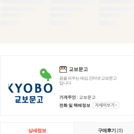
교보문고
꿈을 피우는 세상, 인터넷 교보문고
입니다.
가게주인 :
교보문고
전화 및 택배정보
상세정보
구매후기
(0)