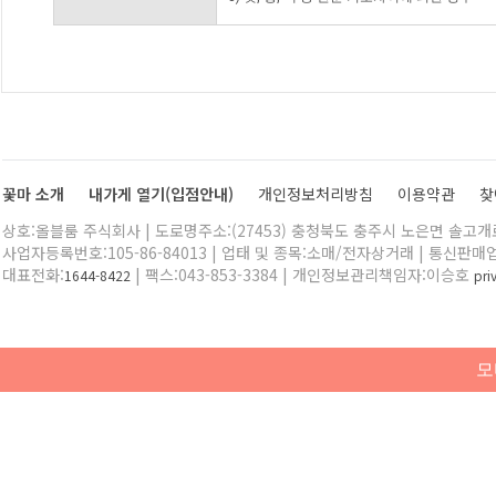
꽃마 소개
내가게 열기(입점안내)
개인정보처리방침
이용약관
찾
상호:올블룸 주식회사 | 도로명주소:(27453) 충청북도 충주시 노은면 솔고개로 
사업자등록번호:105-86-84013 | 업태 및 종목:소매/전자상거래 | 통신판매
대표전화:
| 팩스:043-853-3384 | 개인정보관리책임자:이승호
1644-8422
pr
모