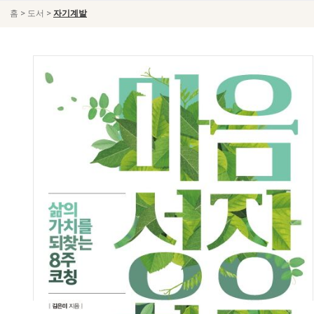
>
>
홈
도서
자기계발