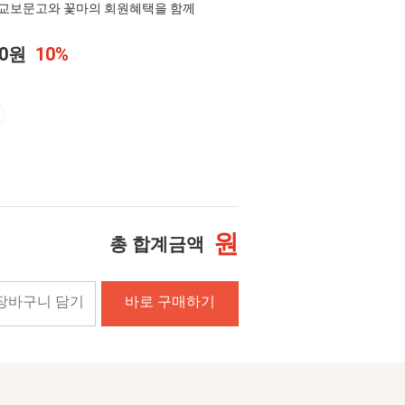
교보문고와 꽃마의 회원혜택을 함께
20원
10%
원
총 합계금액
장바구니 담기
바로 구매하기