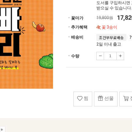
도서를 구입하시면 
받으실 수 있습니다.
17,8
19,800원
ㆍ꽃마가
ㆍ추가혜택
꽃 3송이
ㆍ배송비
조건부무료배송
2일 이내 출고
ㆍ수량
찜
선물
+