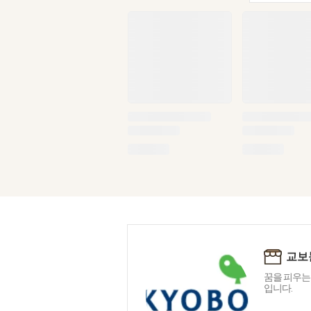
교보
꿈을 피우는
입니다.