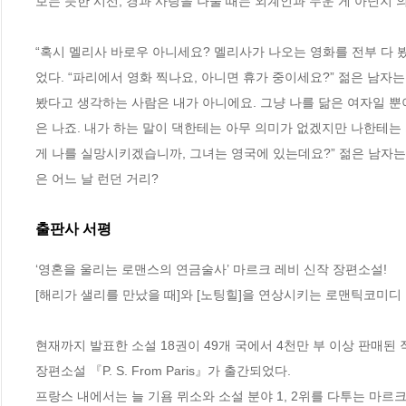
보는 듯한 시선, 경과 사랑을 나눌 때는 외계인과 누운 게 아닌지 의
“혹시 멜리사 바로우 아니세요? 멜리사가 나오는 영화를 전부 다 
었다. “파리에서 영화 찍나요, 아니면 휴가 중이세요?” 젊은 남자는
봤다고 생각하는 사람은 내가 아니에요. 그냥 나를 닮은 여자일 뿐이
은 나죠. 내가 하는 말이 댁한테는 아무 의미가 없겠지만 나한테는
게 나를 실망시키겠습니까, 그녀는 영국에 있는데요?” 젊은 남자는
은 어느 날 런던 거리?
출판사 서평
‘영혼을 울리는 로맨스의 연금술사’ 마르크 레비 신작 장편소설!

[해리가 샐리를 만났을 때]와 [노팅힐]을 연상시키는 로맨틱코미디

현재까지 발표한 소설 18권이 49개 국에서 4천만 부 이상 판매된
장편소설 『P. S. From Paris』가 출간되었다. 

프랑스 내에서는 늘 기욤 뮈소와 소설 분야 1, 2위를 다투는 마르