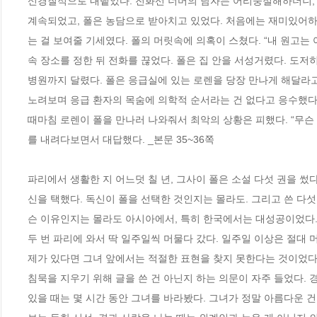
신경질적으로 내뱉었다. 전화선 너머의 남자는 어리둥절해하더니, 마
계속되었고, 폴은 농담으로 받아치고 있었다. 처음에는 재미있어하
는 걸 보여줄 기세였다. 폴의 머릿속에 의혹이 스쳤다. “내 원고는
속 장소를 정한 뒤 전화를 끊었다. 폴은 집 안을 서성거렸다. 도
병원까지 달렸다. 폴은 응급실에 있는 로렌을 당장 만나게 해달라고
노려보며 응급 환자의 목숨에 의학적 순서라는 건 없다고 응수했다.
때마침 로렌이 폴을 만나러 나와줘서 최악의 상황은 피했다. “무슨 일
를 내려다보면서 대답했다. _본문 35~36쪽
파리에서 생활한 지 어느덧 칠 년, 그사이 폴은 소설 다섯 권을 썼
신을 택했다. 독신이 폴을 선택한 것인지는 몰라도. 그리고 쓴 다
슨 이유인지는 몰라도 아시아에서, 특히 한국에서는 대성공이었다. 
두 번 파리에 와서 딱 일주일씩 머물다 갔다. 일주일 이상은 절대 
제가 있다면 그녀 앞에서는 적절한 표현을 찾지 못한다는 것이었다. 
침묵을 지우기 위해 글을 쓴 건 아닌지 하는 의문이 자주 들었다. 경
있을 때는 몇 시간 동안 그녀를 바라봤다. 그녀가 정말 아름다운 