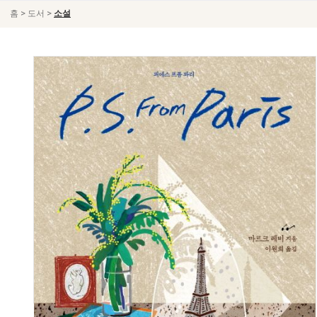
>
>
홈
도서
소설