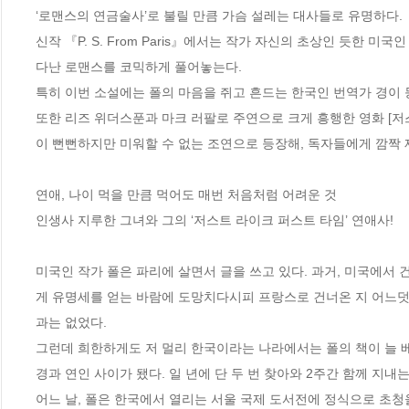
‘로맨스의 연금술사’로 불릴 만큼 가슴 설레는 대사들로 유명하다. 

신작 『P. S. From Paris』에서는 작가 자신의 초상인 듯한 
다난 로맨스를 코믹하게 풀어놓는다. 

특히 이번 소설에는 폴의 마음을 쥐고 흔드는 한국인 번역가 경이 등
또한 리즈 위더스푼과 마크 러팔로 주연으로 크게 흥행한 영화 [저
이 뻔뻔하지만 미워할 수 없는 조연으로 등장해, 독자들에게 깜짝 
연애, 나이 먹을 만큼 먹어도 매번 처음처럼 어려운 것

인생사 지루한 그녀와 그의 ‘저스트 라이크 퍼스트 타임’ 연애사!

미국인 작가 폴은 파리에 살면서 글을 쓰고 있다. 과거, 미국에서
게 유명세를 얻는 바람에 도망치다시피 프랑스로 건너온 지 어느덧 
과는 없었다.

그런데 희한하게도 저 멀리 한국이라는 나라에서는 폴의 책이 늘 
경과 연인 사이가 됐다. 일 년에 단 두 번 찾아와 2주간 함께 지내는
어느 날, 폴은 한국에서 열리는 서울 국제 도서전에 정식으로 초청을