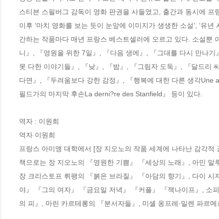
스티븐 스필버그 감독이 영화 판권을 사들였고, 출간과 동시에 프
이후 ‘마치 영화를 보는 듯이 눈앞에 이미지가 생생한 소설’, ‘유년 
간하는 작품마다 매년 프랑스 베스트셀러에 오르고 있다. 소설뿐 아
니』, 『영원을 위한 7일』, 『다음 생에』, 『그대를 다시 만나기』, 『행
못 다한 이야기들』, 『낮』, 『밤』, 『그림자 도둑』, 『달드리 씨의 이상한
다면』, 『두려움보다 강한 감정』, 『행복에 대한 다른 생각Une autre id
필드가의 마지막 후손La derni?re des Stanfield』 등이 있다.

역자 : 이원희

역자 이원희

프랑스 아미앵 대학에서 [장 지오노의 작품 세계에 나타난 감각적 
책으로는 장 지오노의 『영원한 기쁨』 『세상의 노래』, 아민 말
장 크리스토프 뤼팽의 『붉은 브라질』 『아담의 향기』, 다이 시
야』 『그의 여자』 『금요일 저녁』 『커플』 『잭나이프』, 소피
의 피』, 마린 카르테롱의 『분서자들』, 미셸 옹프레·밀렌 파르메