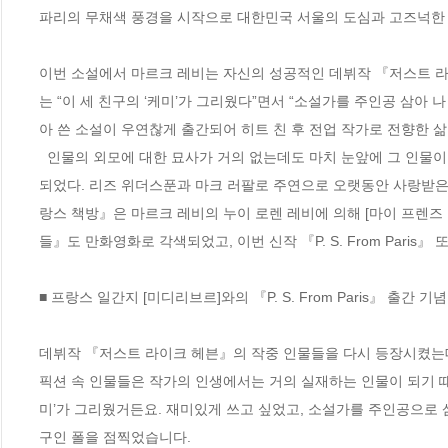
파리의 무채색 풍경을 시작으로 대한민국 서울의 도심과 고즈넉한 
이번 소설에서 마르크 레비는 자신의 성공적인 데뷔작 『저스트 라이
는 “이 세 친구의 ‘케미’가 그리웠다”면서 “소설가를 주인공 삼아
아 쓴 소설이 우연찮게 출간되어 히트 친 후 전업 작가로 전향한 삶,
  인물의 외모에 대한 묘사가 거의 없는데도 마치 눈앞에 그 인물이 보이는 듯한 ‘시각적 효과’로 유명한 마르크 레비의 소설은 여러 번 시나리오화
되었다. 리즈 위더스푼과 마크 러팔로 주연으로 오랫동안 사랑받은 
랑스 책방』은 마르크 레비의 누이 로렌 레비에 의해 [마이 프렌즈
들』도 만화영화로 각색되었고, 이번 신작 『P. S. From Paris
■ 프랑스 일간지 [미디리브르]와의 『P. S. From Paris』 출간 기념 인
데뷔작 『저스트 라이크 헤븐』의 작중 인물들을 다시 등장시켰는데
픽션 속 인물들은 작가의 인생에서는 거의 실재하는 인물이 되기 때
미’가 그리웠거든요. 재미있게 쓰고 싶었고, 소설가를 주인공으로 
구인 폴을 점찍었습니다.
