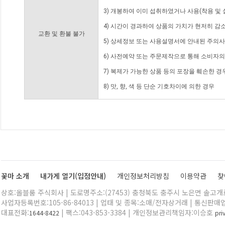
3) 개봉하여 이미 섭취하였거나 사용(착용 및 
4) 시간이 경과하여 상품의 가치가 현저히 감
교환 및 환불 불가
5) 상세정보 또는 사용설명서에 안내된 주의사
6) 사전예약 또는 주문제작으로 통해 소비자
7) 복제가 가능한 상품 등의 포장을 훼손한 경
8) 맛, 향, 색 등 단순 기호차이에 의한 경우
꽃마 소개
내가게 열기(입점안내)
개인정보처리방침
이용약관
찾
상호:올블룸 주식회사 | 도로명주소:(27453) 충청북도 충주시 노은면 솔고개로 
사업자등록번호:105-86-84013 | 업태 및 종목:소매/전자상거래 | 통신판매
대표전화:
| 팩스:043-853-3384 | 개인정보관리책임자:이승호
1644-8422
pr