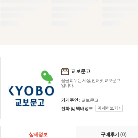
교보문고
꿈을 피우는 세상, 인터넷 교보문고
입니다.
가게주인 :
교보문고
전화 및 택배정보
상세정보
구매후기
(0)