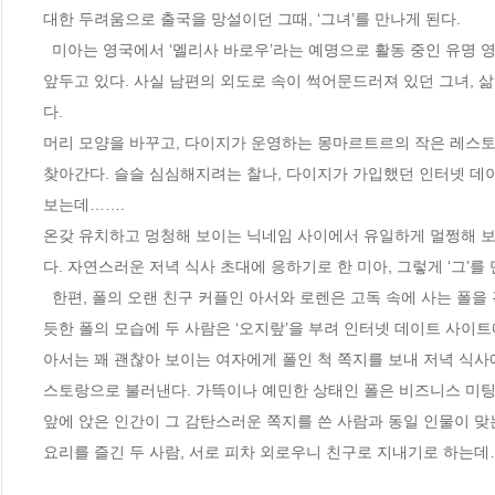
대한 두려움으로 출국을 망설이던 그때, ‘그녀’를 만나게 된다. 

  미아는 영국에서 ‘멜리사 바로우’라는 예명으로 활동 중인 유명 영화배우로, 역시 유명 배우인 남편과 함께 찍은 로맨스 영화의 프로모션 투어를 
앞두고 있다. 사실 남편의 외도로 속이 썩어문드러져 있던 그녀, 
다. 

머리 모양을 바꾸고, 다이지가 운영하는 몽마르트르의 작은 레스토
찾아간다. 슬슬 심심해지려는 찰나, 다이지가 가입했던 인터넷 데이
보는데……. 

온갖 유치하고 멍청해 보이는 닉네임 사이에서 유일하게 멀쩡해 보
다. 자연스러운 저녁 식사 초대에 응하기로 한 미아, 그렇게 ‘그’를 만
  한편, 폴의 오랜 친구 커플인 아서와 로렌은 고독 속에 사는 폴을 걱정하며 여행을 겸해 파리로 찾아온다. 정말 그야말로 고독 속에서 몸부림치는 
듯한 폴의 모습에 두 사람은 ‘오지랖’을 부려 인터넷 데이트 사이트
아서는 꽤 괜찮아 보이는 여자에게 폴인 척 쪽지를 보내 저녁 식사
스토랑으로 불러낸다. 가뜩이나 예민한 상태인 폴은 비즈니스 미팅
앞에 앉은 인간이 그 감탄스러운 쪽지를 쓴 사람과 동일 인물이 맞
요리를 즐긴 두 사람, 서로 피차 외로우니 친구로 지내기로 하는데…