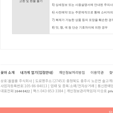
교환 및 환불 불가
5) 상세정보 또는 사용설명서에 안내된 주의사
6) 사전예약 또는 주문제작으로 통해 소비자
7) 복제가 가능한 상품 등의 포장을 훼손한 경
8) 맛, 향, 색 등 단순 기호차이에 의한 경우
꽃마 소개
내가게 열기(입점안내)
개인정보처리방침
이용약관
찾
상호:올블룸 주식회사 | 도로명주소:(27453) 충청북도 충주시 노은면 솔고개로 
사업자등록번호:105-86-84013 | 업태 및 종목:소매/전자상거래 | 통신판매
대표전화:
| 팩스:043-853-3384 | 개인정보관리책임자:이승호
1644-8422
pr
모