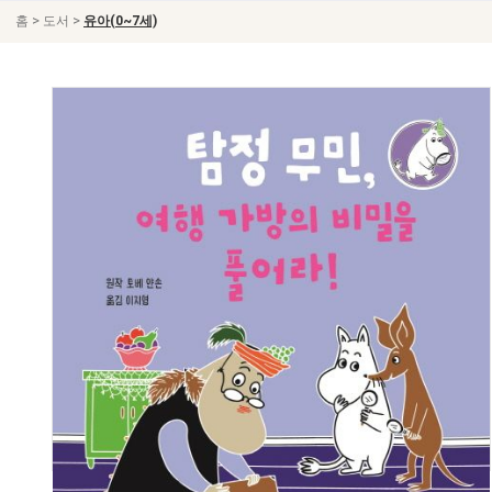
>
>
홈
도서
유아(0~7세)