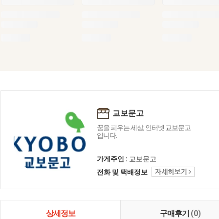
교보문고
꿈을 피우는 세상, 인터넷 교보문고
입니다.
가게주인 :
교보문고
전화 및 택배정보
상세정보
구매후기
(0)