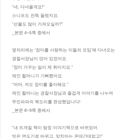
“네, 다녀올게요!”
스니프도 잔뜩 들떴지요.
“선물도 많이 가져오실까?”
_본문 4~5쪽 중에서
옆자리에는 ‘장미를 사랑하는 이들의 모임’에 다녀오는
경찰서장님이 앉아 있었어요.
“장미 가꾸는 일이 제 취미지요.”
제인 할머니가 기뻐했어요.
“어머, 저도 장미를 좋아해요.”
제인 할머니는 경찰서장님과 즐겁게 이야기를 나누며
무민파파의 목도리를 완성했답니다!
_본문 8~9쪽 중에서
“내 뜨개질 책이 탐정 이야기책으로 바뀌었어.
빗은 면도기로 바뀌고, 앞치마는 온데간데없고!”