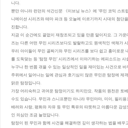
니다.

뿐만 아니라 런던의 석간신문 《이브닝 뉴스》에 ‘무민 코믹 스트립’
니메이션 시리즈와 테마 파크 등 오늘에 이르기까지 시대의 첨단을
진합니다.

지금 이 순간에도 끝없이 재창조되고 있을 만큼 말이지요. 그 가운데
즈는 다른 어떤 무민 시리즈보다도 발랄하고도 원색적인 색채가 시
우리 아이들이 무민 골짜기와 무민 시리즈를 보다 쉽고 흥미로운 
를 도둑맞는 등 ‘탐정 무민’ 시리즈에서 이야기하는 에피소드는 사실
누구나 한 번쯤 겪을 수 있는 일상적인 일을 재미있는 사건으로 바꿔
주위에서 일어나는 일에 관심과 호기심이 많은 무민은 탐정에 제격
맑은 탐정입니다.

가장 어리숙하고 귀여운 탐정이기도 하지만요. 작품의 원천은 토베 얀
수도 있습니다. 무민과 스니프뿐만 아니라 무민마마, 미이, 필리용
배려와 사랑, 평화와 자유 등 무민 특유의 따뜻하고 아름다운 감성
인 의심만 조금 늘었답니다.

탐정이 된 무민과 함께 사건을 해결하면 깊이 생각하는 법을 배우고