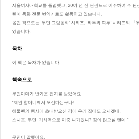
서울여자대학교를 졸업했고, 20여 년 전 핀란드로 이주하여 주 
린이 동화 전문 번역가로도 활동하고 있습니다.

옮긴 책으로는 ‘무민 그림동화’ 시리즈, ‘타투와 파투’ 시리즈와 
있습니다.
목차
이 책은 목차가 없습니다.
책속으로
무민마마가 반가운 편지를 받았어요.
“제인 할머니께서 오신다는구나!
헤물렌의 행사에 초대받으신 김에 우리 집에도 오시겠대.
스니프, 무민. 기차역으로 마중 나가겠니? 짐이 많으실 텐데.”
무민이 말했어요.