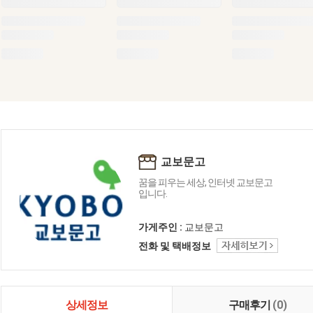
교보문고
꿈을 피우는 세상, 인터넷 교보문고
입니다.
가게주인 :
교보문고
전화 및 택배정보
상세정보
구매후기
(0)