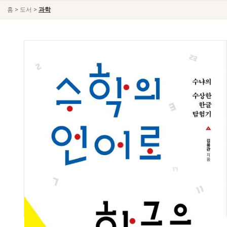
>
>
홈
도서
과학