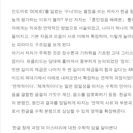
인도어로 ‘0(제로)’를 일컫는 ‘수냐’라는 별칭을 쓰는 저자가 한
높게 평가하는 이유가 뭘까? 우선 저자는 『훈민정음 해례본』 톺
자에게는 익숙한 연역적인 방법으로 서술되었고, 나아가 하나의 ‘체계
들어지고, 기본 자음과 모음이 서로 더해져 확장하며, 이렇게 늘어
는 피라미드 구조임을 보게 된다.

여기서 저자가 주목한 것은 정수론과 기하학을 기초한 고대 그리스
점이다. 유클리드는 당대에 흩어져서 풍부하게 논의되었던 ‘정의’, 
빗변 길이의 제곱은 나머지 두 변 길이의 제곱들의 합과 같다’는 4
미드의 꼭대기에서 아래로 내려오면서 확장하는 연역적 과정이었다.
‘연역적이다’, ‘체계적이다’는 말은 엄밀성을 따지는 수학의 언어다
음을 결합한 음절의 가짓수 계산, 음소를 암호화하기 등등. 한글의
의 본령인, 원인과 결과를 엄밀하게 따지는 ‘연역적 사유’와 부분과
로서 한글을 수학 본령으로 상상할 수 있게 영역을 확장해준다.

‘한글 창제 과정’의 미스터리에 대한 수학적 답을 달아본다
