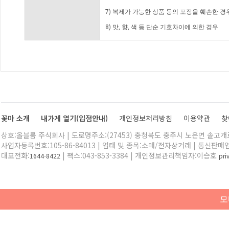
7) 복제가 가능한 상품 등의 포장을 훼손한 경
8) 맛, 향, 색 등 단순 기호차이에 의한 경우
꽃마 소개
내가게 열기(입점안내)
개인정보처리방침
이용약관
찾
상호:올블룸 주식회사 | 도로명주소:(27453) 충청북도 충주시 노은면 솔고개로 
사업자등록번호:105-86-84013 | 업태 및 종목:소매/전자상거래 | 통신판매
대표전화:
| 팩스:043-853-3384 | 개인정보관리책임자:이승호
1644-8422
pr
모