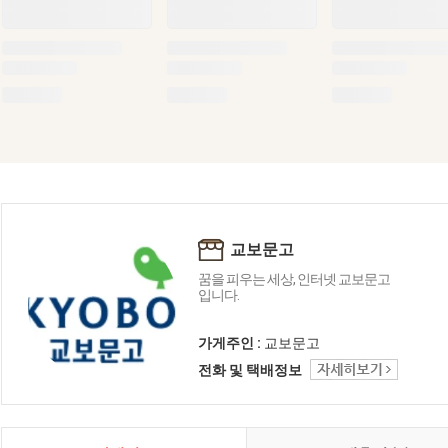
교보문고
꿈을 피우는 세상, 인터넷 교보문고
입니다.
가게주인 :
교보문고
전화 및 택배정보