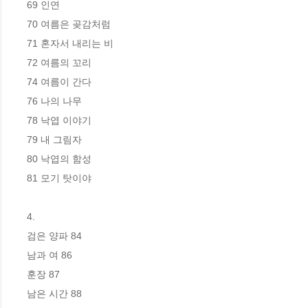
69 인연

70 여름은 곶감처럼

71 혼자서 내리는 비

72 여름의 꼬리

74 여름이 간다

76 나의 나무

78 낙엽 이야기

79 내 그림자

80 낙엽의 함성

81 모기 탓이야

4. 

검은 양파 84

남과 여 86

훈장 87

남은 시간 88
