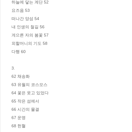
하늘에 닿는 계단 52

요즈음 53

떠나간 양섬 54

내 인생의 철길 56

게으른 자의 봄꽃 57

외할머니의 기도 58

다행 60

3. 

62 채송화

63 유월의 코스모스

64 꽃은 웃고 있었다

65 작은 섬에서

66 시간의 물결

67 운명

68 헌혈
