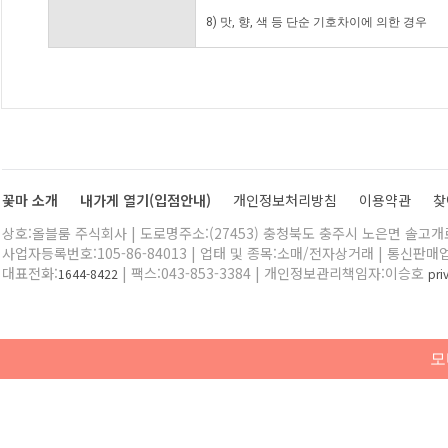
8) 맛, 향, 색 등 단순 기호차이에 의한 경우
꽃마 소개
내가게 열기(입점안내)
개인정보처리방침
이용약관
찾
상호:올블룸 주식회사 | 도로명주소:(27453) 충청북도 충주시 노은면 솔고개로 
사업자등록번호:105-86-84013 | 업태 및 종목:소매/전자상거래 | 통신판매
대표전화:
| 팩스:043-853-3384 | 개인정보관리책임자:이승호
1644-8422
pr
모