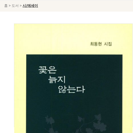
>
>
홈
도서
시/에세이