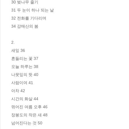
30 벚나무 줄기

31 두 눈이 하나 되는 날

32 전화를 기다리며

34 강매산의 봄

2. 

새잎 36

흔들리는 꽃 37

오늘 하루는 38

나뭇잎의 뜻 40

사람이여 41

아차 42

시간의 화살 44

꺾어진 여름 오후 46

장봉도의 작은 새 48

넘어진다는 것 50
