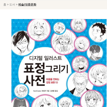
>
>
홈
도서
예술/대중문화