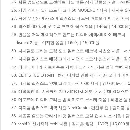
25. 웹툰 공모전으로 도전하는 나도 웹툰 작가 길문섭 지음｜240쪽｜
26. 게임 캐릭터 일러스트 테크닉 50 MUGENUP 지음｜서지수 옮김
27. 공상 무기와 메카 소녀 일러스트 테크닉 마츠오카 히데키 지음｜
28. 릭스의 3D 입체 옷 주름 포즈집 릭스 지음｜140쪽｜14,000원(
29. 인물을 더욱 매력적으로 만드는 캐릭터 채색&레이어 테크닉

     kyachi 지음｜이지현 옮김｜160쪽｜15,000원

30. 디지털로 그리는 도검 포즈 일러스트 테크닉 나츠오 지음｜서지수
31. 디지털 일러스트 배경 그리기 사전 이즈모시 젠스케 지음｜김은혜
32. 애니메이터가 가르쳐주는 캐릭터 그리기의 기본 법칙 toshi 지
33. CLIP STUDIO PAINT 최강 디지털 만화 제작 강좌 오다카 
34. 디지털 일러스트 인체 그리기 사전 마츠 지음｜김재훈 옮김｜176
35. 매력적인 BL 손발표현 230 시키이치 이토, 시시히메 일러스트
36. 데포르메 캐릭터 그리는 법 하마모토 류스케 지음｜허영은 옮김｜
37. 디지털 일러스트 채색 사전 NextCreator 편집부 편｜김재훈 옮
38. 마음을 흔드는 판타지 배경 일러스트 교실 요-시미즈 지음｜김재
39. toshi의 신기작화 toshi 지음｜김재훈 옮김｜160쪽｜15,000원
