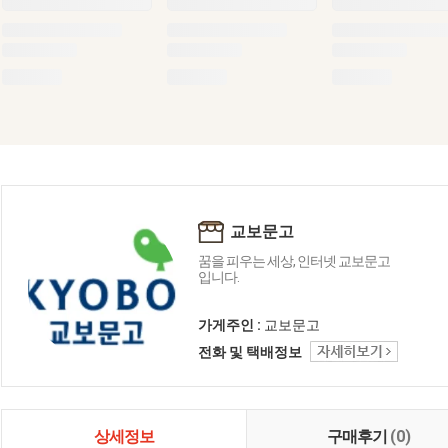
교보문고
꿈을 피우는 세상, 인터넷 교보문고
입니다.
가게주인 :
교보문고
전화 및 택배정보
상세정보
구매후기
(0)