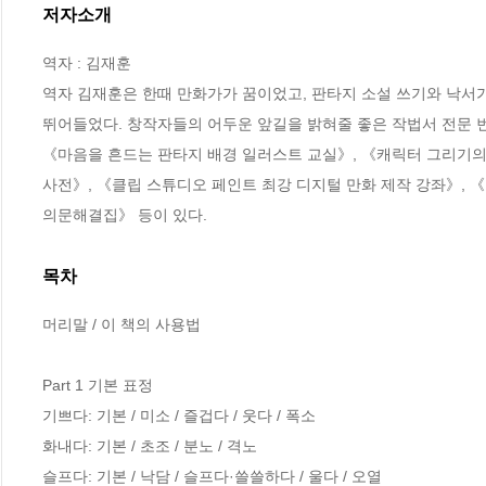
저자소개
역자 : 김재훈

역자 김재훈은 한때 만화가가 꿈이었고, 판타지 소설 쓰기와 낙서가
뛰어들었다. 창작자들의 어두운 앞길을 밝혀줄 좋은 작법서 전문 번역
《마음을 흔드는 판타지 배경 일러스트 교실》, 《캐릭터 그리기의 
사전》, 《클립 스튜디오 페인트 최강 디지털 만화 제작 강좌》, 《디지
의문해결집》 등이 있다.
목차
머리말 / 이 책의 사용법

Part 1 기본 표정

기쁘다: 기본 / 미소 / 즐겁다 / 웃다 / 폭소

화내다: 기본 / 초조 / 분노 / 격노

슬프다: 기본 / 낙담 / 슬프다·쓸쓸하다 / 울다 / 오열
