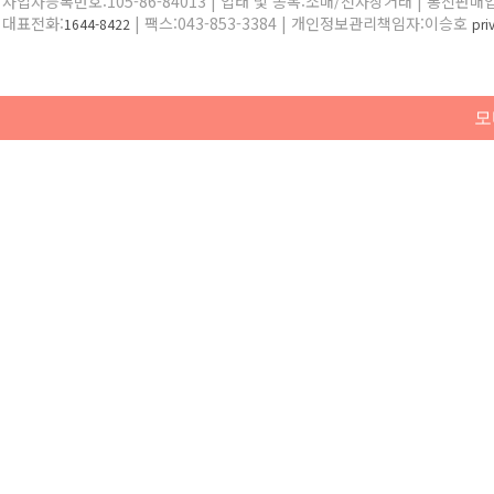
사업자등록번호:105-86-84013 | 업태 및 종목:소매/전자상거래 | 통신판매
대표전화:
| 팩스:043-853-3384 | 개인정보관리책임자:이승호
1644-8422
pr
모