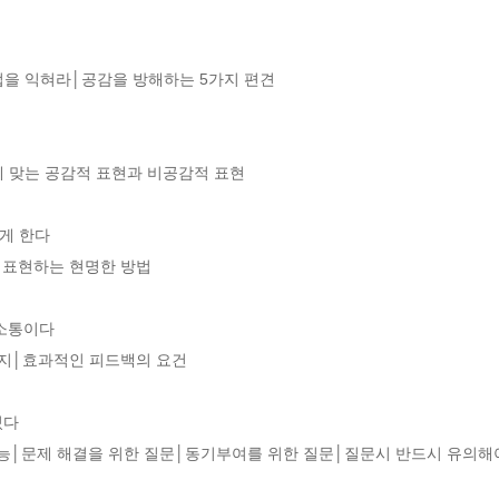
을 익혀라│공감을 방해하는 5가지 편견

 맞는 공감적 표현과 비공감적 표현

 한다 

표현하는 현명한 방법

소통이다

지│효과적인 피드백의 요건

다

능│문제 해결을 위한 질문│동기부여를 위한 질문│질문시 반드시 유의해야