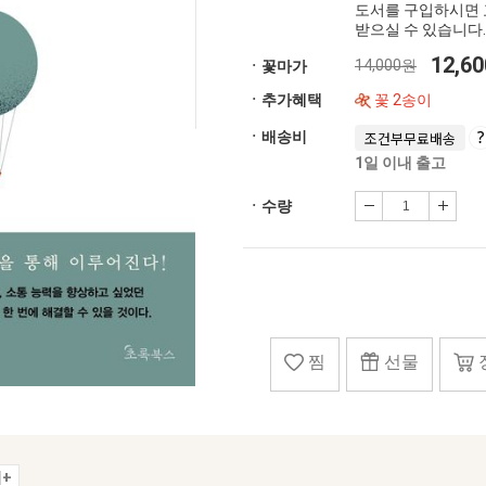
도서를 구입하시면 
받으실 수 있습니다.
12,6
14,000원
ㆍ꽃마가
ㆍ추가혜택
꽃 2송이
ㆍ배송비
조건부무료배송
1일 이내 출고
ㆍ수량
찜
선물
+