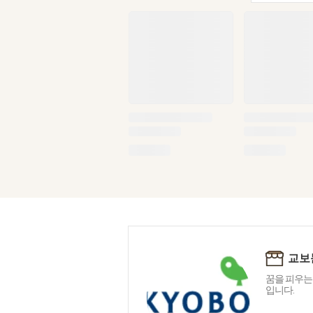
교보
꿈을 피우는
입니다.