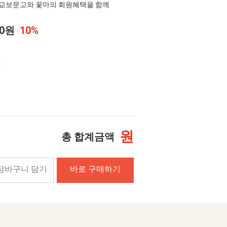
교보문고와 꽃마의 회원혜택을 함께
00원
10%
원
총 합계금액
장바구니 담기
바로 구매하기