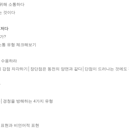
위해 소통하다

 것이다

먼저다
?

소통 유형 체크해보기

 수용하라

 강점 자각하기│장단점은 동전의 양면과 같다│단점이 드러나는 것에도 
?
자│경청을 방해하는 4가지 유형

 표현과 비언어적 표현
