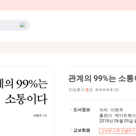
관계의 99%는 소
구매후기
0
개
(0)
ㆍ도서정보
저자 : 이현주
출판사 : 메이트북스
2018년 06월 05일 출
ㆍ교보회원
교보문고 ID 연결하기