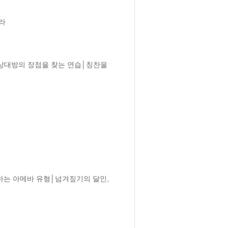
라

대방의 장점을 찾는 연습│칭찬을 
는 아메바 유형│넘겨짚기의 달인, 