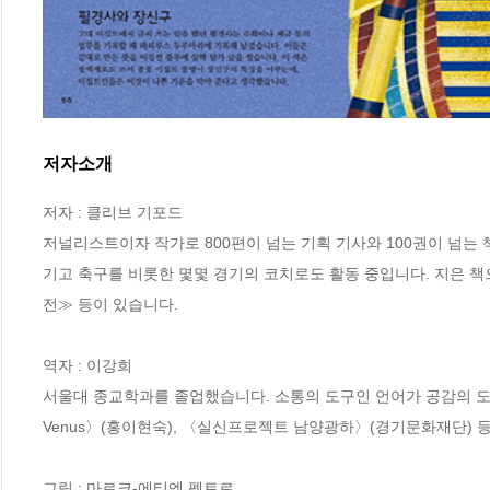
저자소개
저자 : 클리브 기포드

저널리스트이자 작가로 800편이 넘는 기획 기사와 100권이 넘는 
기고 축구를 비롯한 몇몇 경기의 코치로도 활동 중입니다. 지은 책
전≫ 등이 있습니다.

역자 : 이강희

서울대 종교학과를 졸업했습니다. 소통의 도구인 언어가 공감의 도구로도 쓰
Venus〉(홍이현숙), 〈실신프로젝트 남양광하〉(경기문화재단) 
그림 : 마르크-에티엔 펭트르
