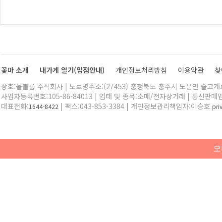
꽃마 소개
내가게 열기(입점안내)
개인정보처리방침
이용약관
찾
상호:올블룸 주식회사 | 도로명주소:(27453) 충청북도 충주시 노은면 솔고개로 
사업자등록번호:105-86-84013 | 업태 및 종목:소매/전자상거래 | 통신판매
대표전화:
| 팩스:043-853-3384 | 개인정보관리책임자:이승호
1644-8422
pr
모