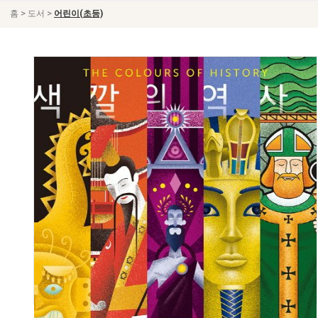
>
>
홈
도서
어린이(초등)