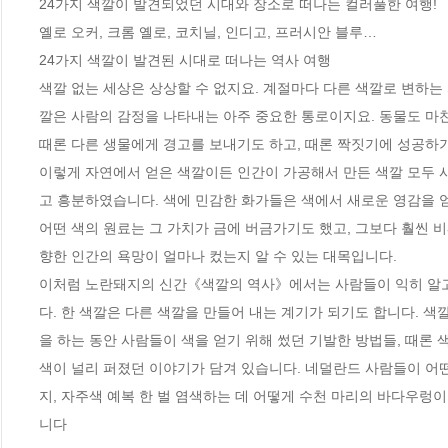
24가지 색깔이 발견되었던 시대와 장소로 떠나는 컬러풀한 여행!

옐로 오커, 크롬 옐로, 코치닐, 인디고, 프러시안 블루… 

24가지 색깔이 발견된 시대로 떠나는 역사 여행 

색깔 없는 세상은 상상할 수 없지요. 계절마다 다른 색깔로 변하는
깔은 사람의 감정을 나타내는 아주 중요한 통로이지요. 동물도 마찬
때론 다른 생물에게 경고를 보내기도 하고, 때론 짝짓기에 성공하기도
이렇게 자연에서 얻은 색깔이든 인간이 가공해서 만든 색깔 모두 
고 흥분하였습니다. 색에 민감한 화가들은 색에서 새로운 영감을 얻
어떤 색의 원료는 그 가치가 금에 버금가기도 했고, 그보다 훨씬 
향한 인간의 욕망이 얼마나 컸는지 알 수 있는 대목입니다.

이처럼 노란돼지의 신간《색깔의 역사》에서는 사람들이 익히 알고 
다. 한 색깔은 다른 색깔을 만들어 내는 계기가 되기도 합니다. 색
을 하는 동안 사람들이 색을 얻기 위해 썼던 기발한 방법들, 때론 
색이 널리 퍼졌던 이야기가 담겨 있습니다. 네덜란드 사람들이 어
지, 자주색 예복 한 벌 염색하는 데 어떻게 수천 마리의 바다우렁
니다
