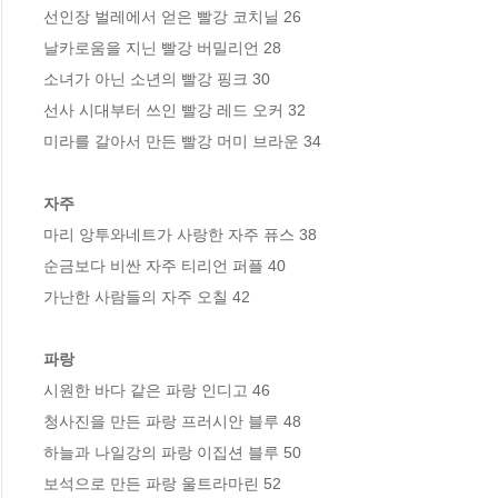
선인장 벌레에서 얻은 빨강 코치닐 26

날카로움을 지닌 빨강 버밀리언 28

소녀가 아닌 소년의 빨강 핑크 30

선사 시대부터 쓰인 빨강 레드 오커 32

미라를 갈아서 만든 빨강 머미 브라운 34

자주
마리 앙투와네트가 사랑한 자주 퓨스 38

순금보다 비싼 자주 티리언 퍼플 40

가난한 사람들의 자주 오칠 42

파랑
시원한 바다 같은 파랑 인디고 46

청사진을 만든 파랑 프러시안 블루 48

하늘과 나일강의 파랑 이집션 블루 50

보석으로 만든 파랑 울트라마린 52
