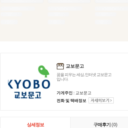
교보문고
꿈을 피우는 세상, 인터넷 교보문고
입니다.
가게주인 :
교보문고
전화 및 택배정보
상세정보
구매후기
(0)