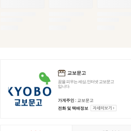
교보문고
꿈을 피우는 세상, 인터넷 교보문고
입니다.
가게주인 :
교보문고
전화 및 택배정보