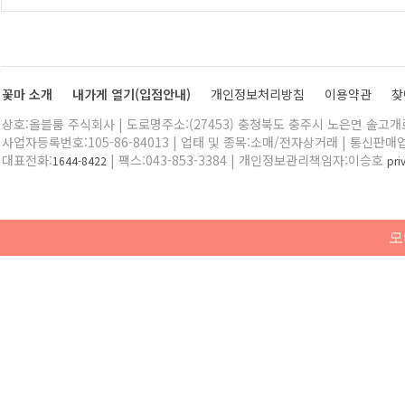
꽃마 소개
내가게 열기(입점안내)
개인정보처리방침
이용약관
찾
상호:올블룸 주식회사 | 도로명주소:(27453) 충청북도 충주시 노은면 솔고개로 
사업자등록번호:105-86-84013 | 업태 및 종목:소매/전자상거래 | 통신판매
대표전화:
| 팩스:043-853-3384 | 개인정보관리책임자:이승호
1644-8422
pr
모