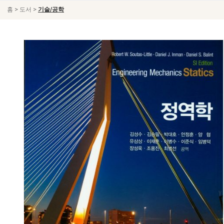
>
>
홈
도서
기술/공학