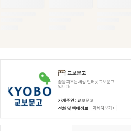
교보문고
꿈을 피우는 세상, 인터넷 교보문고
입니다.
가게주인 :
교보문고
전화 및 택배정보