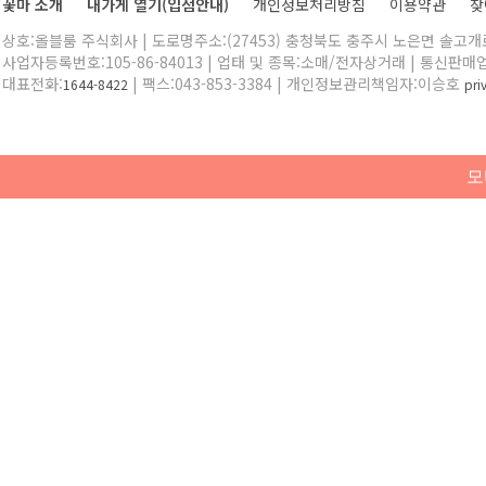
꽃마 소개
내가게 열기(입점안내)
개인정보처리방침
이용약관
찾
상호:올블룸 주식회사 | 도로명주소:(27453) 충청북도 충주시 노은면 솔고개로 
사업자등록번호:105-86-84013 | 업태 및 종목:소매/전자상거래 | 통신판매
대표전화:
| 팩스:043-853-3384 | 개인정보관리책임자:이승호
1644-8422
pr
모