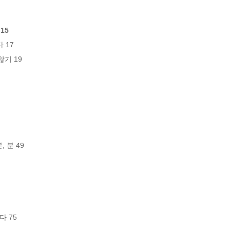
15
17

 19

 분 49

 75
