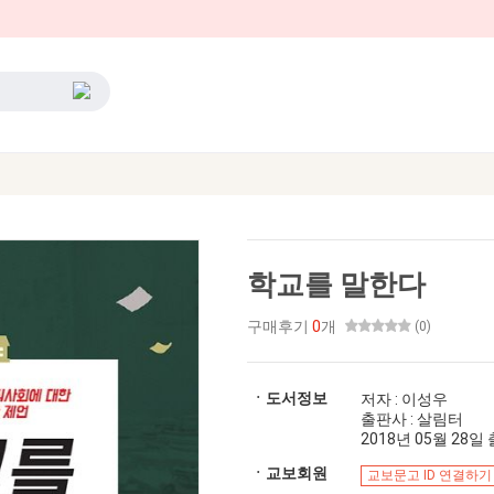
학교를 말한다
구매후기
0
개
(0)
ㆍ도서정보
저자 : 이성우
출판사 : 살림터
2018년 05월 28일 출
ㆍ교보회원
교보문고 ID 연결하기