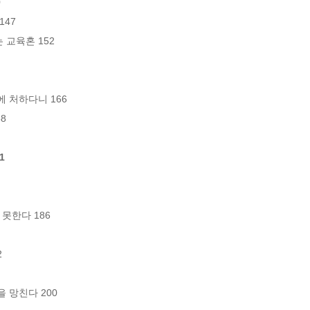


47

육혼 152

처하다니 166



1
한다 186



망친다 200
