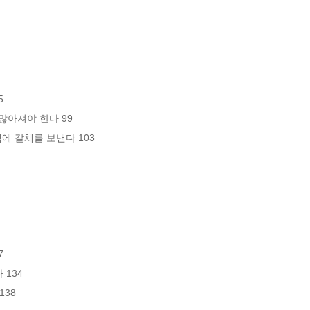


많아져야 한다 99

 갈채를 보낸다 103



34

38
