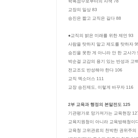
학폭점수로부터의 사색 78

교장의 일상 83

승진은 짧고 교직은 길다 88

●교직의 밝은 미래를 위한 제언 93

사람을 탓하지 말고 제도를 탓하자 95
승진을 못한 게 아니라 안 한 교사가 
박순걸 교감의 용기 있는 반성과 고백에
전교조도 반성해야 한다 106

교직 엑소더스 111

교장 승진제도, 이렇게 바꾸자 116

2부 교육과 행정의 본말전도 125
기관평가로 망가져가는 교육현장 127
교육지원청이 아니라 교육방해청이다 1
교육청 고위관료의 천박한 권위주의 1