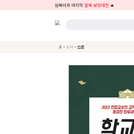
삼복더위 마지막
말복 보양대전
🔥
>
>
홈
도서
인문