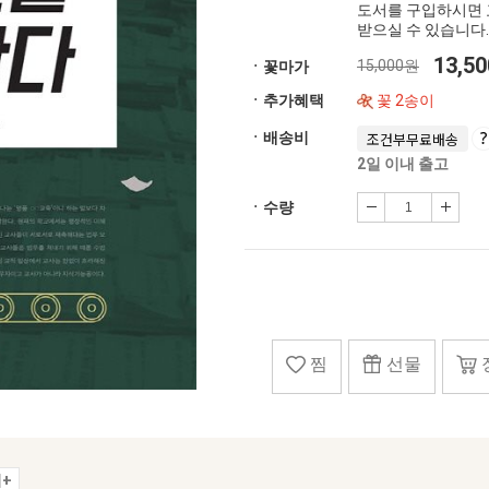
도서를 구입하시면 
받으실 수 있습니다.
13,5
15,000원
ㆍ꽃마가
ㆍ추가혜택
꽃 2송이
ㆍ배송비
조건부무료배송
2일 이내 출고
ㆍ수량
찜
선물
+