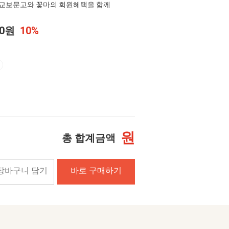
교보문고와 꽃마의 회원혜택을 함께
00원
10%
원
총 합계금액
장바구니 담기
바로 구매하기