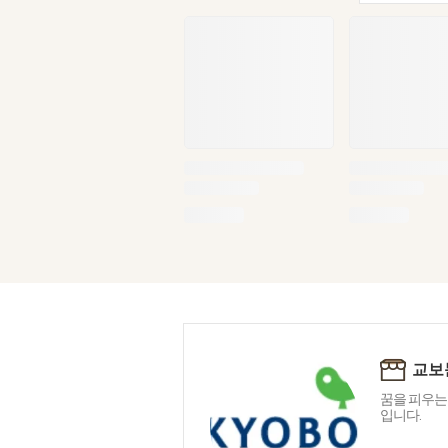
교보
꿈을 피우는
입니다.