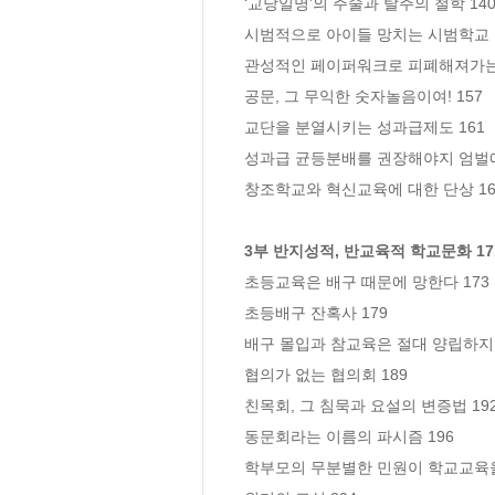
‘교당일명’의 주술과 탈주의 철학 140
시범적으로 아이들 망치는 시범학교 1
관성적인 페이퍼워크로 피폐해져가는 교
공문, 그 무익한 숫자놀음이여! 157

교단을 분열시키는 성과급제도 161

성과급 균등분배를 권장해야지 엄벌에 
창조학교와 혁신교육에 대한 단상 168
3부 반지성적, 반교육적 학교문화 17
초등교육은 배구 때문에 망한다 173

초등배구 잔혹사 179

배구 몰입과 참교육은 절대 양립하지 못
협의가 없는 협의회 189

친목회, 그 침묵과 요설의 변증법 192
동문회라는 이름의 파시즘 196

학부모의 무분별한 민원이 학교교육을 