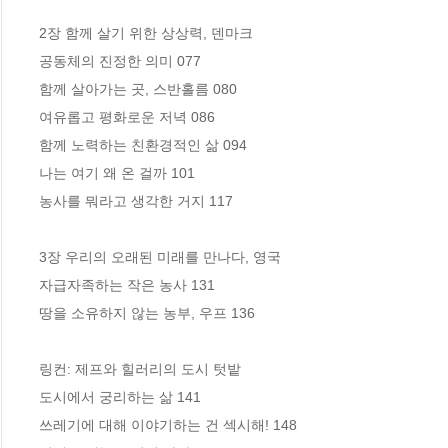
2장 함께 살기 위한 상상력, 덴마크

공동체의 진정한 의미 077

함께 살아가는 곳, 스반홀름 080

여유롭고 평화로운 저녁 086

함께 노력하는 친환경적인 삶 094 

나는 여기 왜 온 걸까 101

농사를 뭐라고 생각한 거지 117

3장 우리의 오래된 미래를 만나다, 영국

자급자족하는 작은 농사 131

땅을 소유하지 않는 농부, 우프 136

링컨: 제프와 힐러리의 도시 텃밭

도시에서 궁리하는 삶 141 

쓰레기에 대해 이야기하는 건 섹시해! 148
