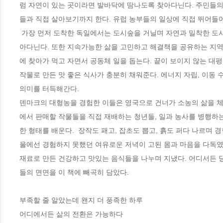
럼 자연이 있는 곳이라면 발바닥에 땀나도록 찾아다닌다. 주민들의 
들과 직접 살아보기까지 한다. 유럽 농부들의 일상에 직접 뛰어들
 가장 먼저 도착한 독일에서는 도시숲을 거닐며 자연과 밀착한 도시 풍경을 만나고, 지역 활성화 및 교류의 보고(寶庫)인 크고 작은 플리마켓을 찾
아다닌다. 또한 지속가능한 삶을 고민하고 해결책을 공유하는 지역
에 찾아가 먹고 자면서 공동체 일을 돕는다. 끝이 보이지 않는 대평
작물로 만든 맛 좋은 식사가 충분히 채워준다. 에너지 자립, 이동
의미를 터득해간다. 

덴마크의 대형농을 경험한 이들은 영국으로 건너가 소농의 삶을 체험
에서 판매할 작물들을 직접 재배하는 청년들, 일과 농사를 병행하
한 형태를 배운다.  장작도 패고, 잡초도 뽑고, 흙도 퍼다 나르며 
울에선 경험하지 못했던 여유로운 저녁이 고된 몸과 마음을 다독였다
재료로 만든 건강하고 맛있는 음식들을 나누며 지냈다. 어디서든 당
들의 면면을 이 책에 빼곡히 담았다.

부족할 줄 알았는데 왠지 더 풍족한 하루

어디에서든 삶의 전환은 가능하다
