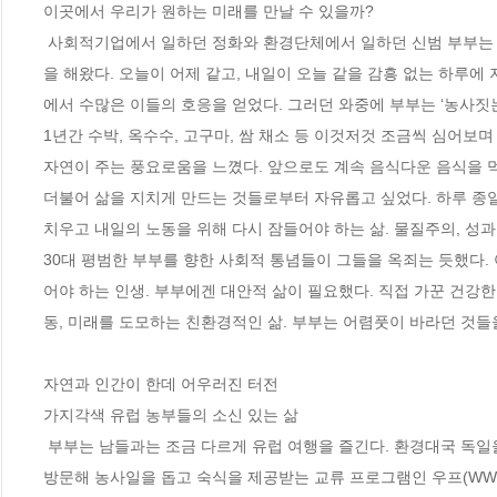
이곳에서 우리가 원하는 미래를 만날 수 있을까?

 사회적기업에서 일하던 정화와 환경단체에서 일하던 신범 부부는 이른바 ‘종합재미상사’라는 이름으로 프로젝트를 꾸려 일상의 재미를 찾는 활동
을 해왔다. 오늘이 어제 같고, 내일이 오늘 같을 감흥 없는 하루에
에서 수많은 이들의 호응을 얻었다. 그러던 와중에 부부는 ‘농사짓
1년간 수박, 옥수수, 고구마, 쌈 채소 등 이것저것 조금씩 심어보
자연이 주는 풍요로움을 느꼈다. 앞으로도 계속 음식다운 음식을 먹
더불어 삶을 지치게 만드는 것들로부터 자유롭고 싶었다. 하루 종일 
치우고 내일의 노동을 위해 다시 잠들어야 하는 삶. 물질주의, 성과
30대 평범한 부부를 향한 사회적 통념들이 그들을 옥죄는 듯했다.
어야 하는 인생. 부부에겐 대안적 삶이 필요했다. 직접 가꾼 건강한
동, 미래를 도모하는 친환경적인 삶. 부부는 어렴풋이 바라던 것들을
자연과 인간이 한데 어우러진 터전

가지각색 유럽 농부들의 소신 있는 삶

 부부는 남들과는 조금 다르게 유럽 여행을 즐긴다. 환경대국 독일을 시작으로 덴마크의 스반홀름 공동체를 방문한 뒤 영국에서는 유기농 농가를 
방문해 농사일을 돕고 숙식을 제공받는 교류 프로그램인 우프(WWO