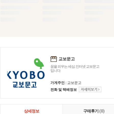
교보문고
꿈을 피우는 세상, 인터넷 교보문고
입니다.
가게주인 :
교보문고
전화 및 택배정보
상세정보
구매후기
(0)