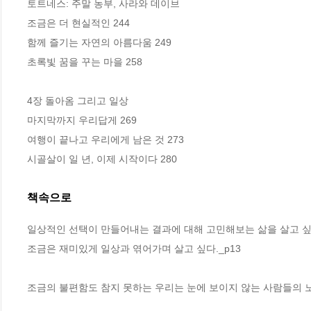
토트네스: 주말 농부, 사라와 데이브

조금은 더 현실적인 244

함께 즐기는 자연의 아름다움 249

초록빛 꿈을 꾸는 마을 258

4장 돌아옴 그리고 일상

마지막까지 우리답게 269 

여행이 끝나고 우리에게 남은 것 273

시골살이 일 년, 이제 시작이다 280
책속으로
일상적인 선택이 만들어내는 결과에 대해 고민해보는 삶을 살고 싶
조금은 재미있게 일상과 엮어가며 살고 싶다._p13
조금의 불편함도 참지 못하는 우리는 눈에 보이지 않는 사람들의 노