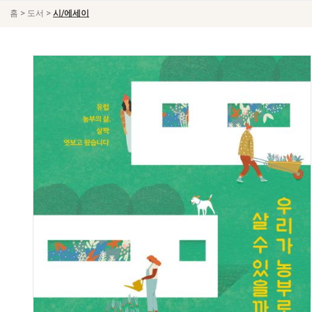
>
>
홈
도서
시/에세이