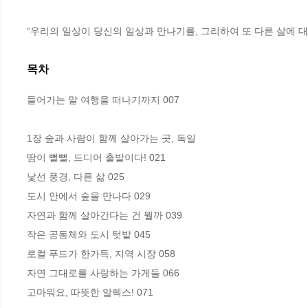
“우리의 일상이 당신의 일상과 만나기를, 그리하여 또 다른 삶에 
목차
들어가는 말 여행을 떠나기까지 007

1장 숲과 사람이 함께 살아가는 곳, 독일

땀이 뻘뻘, 드디어 출발이다! 021

낯선 풍경, 다른 삶 025

도시 안에서 숲을 만나다 029

자연과 함께 살아간다는 건 뭘까 039

작은 공동체와 도시 텃밭 045

로컬 푸드가 한가득, 지역 시장 058

자연 그대로를 사랑하는 가게들 066

고마워요, 따뜻한 알렉스! 071
