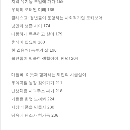
지역 유기농 모임에 가다 159

우리의 오래된 미래 166

글래스고: 청년들이 운영하는 사회적기업 로카보어 

낭만과 생존 사이 174 

따뜻하게 목욕하고 싶어 179

휴식이 필요해 189

한 걸음씩! 농부의 삶 196

불편함이 익숙한 생활이여, 안녕! 204

매틀록: 이웃과 함께하는 제인의 시골살이

우여곡절 농장 찾아가기 211

난생처음 사과주스 짜기 218

가을을 한껏 느껴봐 224

저장 식품을 만들자 230

땅속에 탄소가 한가득 236
