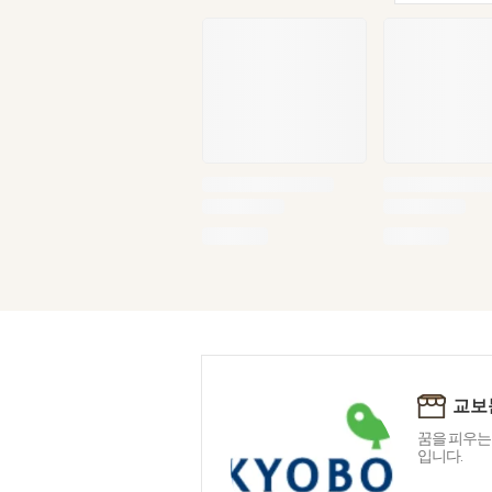
교보
꿈을 피우는
입니다.