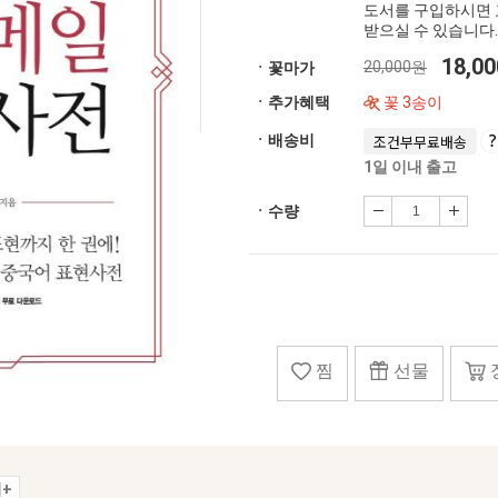
도서를 구입하시면 
받으실 수 있습니다.
18,0
20,000원
ㆍ꽃마가
ㆍ추가혜택
꽃 3송이
ㆍ배송비
조건부무료배송
1일 이내 출고
ㆍ수량
찜
선물
+