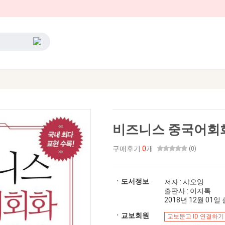
비즈니스 중국어회화
구매후기
0
개
(0)
ㆍ도서정보
저자 : 샤오잉
출판사 : 이지톡
2018년 12월 01일 출
ㆍ교보회원
교보문고 ID 연결하기