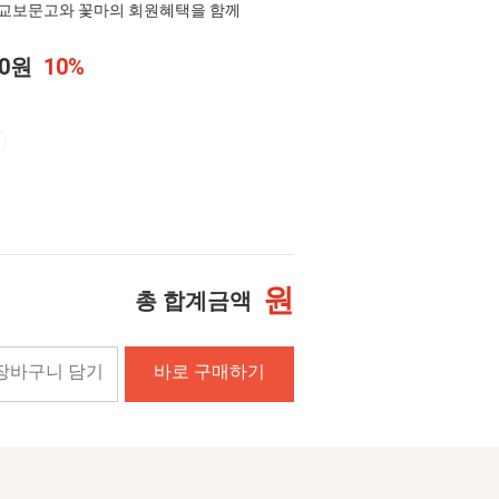
교보문고와 꽃마의 회원혜택을 함께
00원
10%
원
총 합계금액
장바구니 담기
바로 구매하기