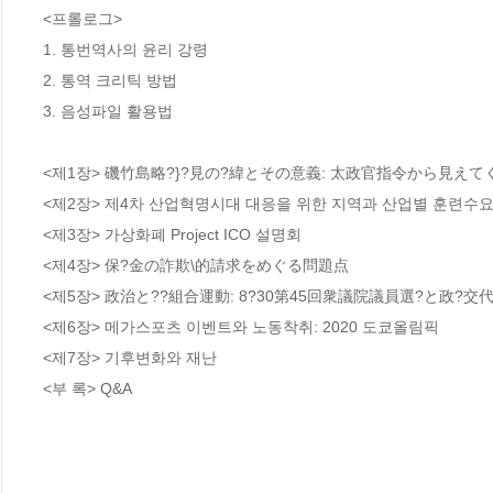
<프롤로그>

1. 통번역사의 윤리 강령 

2. 통역 크리틱 방법 

3. 음성파일 활용법 

<제1장> 磯竹島略?}?見の?緯とその意義: 太政官指令から見えて
<제2장> 제4차 산업혁명시대 대응을 위한 지역과 산업별 훈련수요 
<제3장> 가상화폐 Project ICO 설명회 

<제4장> 保?金の詐欺\的請求をめぐる問題点

<제5장> 政治と??組合運動: 8?30第45回衆議院議員選?と政?交代
<제6장> 메가스포츠 이벤트와 노동착취: 2020 도쿄올림픽

<제7장> 기후변화와 재난

<부 록> Q&A