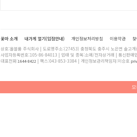
꽃마 소개
내가게 열기(입점안내)
개인정보처리방침
이용약관
찾
상호:올블룸 주식회사 | 도로명주소:(27453) 충청북도 충주시 노은면 솔고개로 
사업자등록번호:105-86-84013 | 업태 및 종목:소매/전자상거래 | 통신판매
대표전화:
| 팩스:043-853-3384 | 개인정보관리책임자:이승호
1644-8422
pr
모