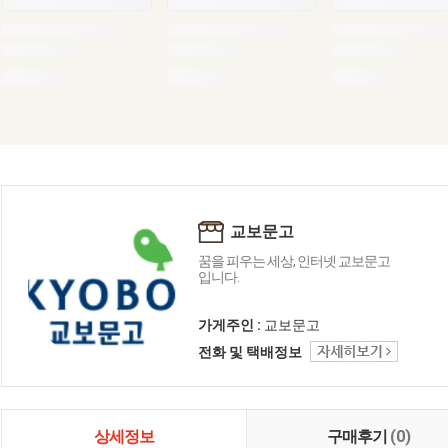
교보문고
꿈을 피우는 세상, 인터넷 교보문고
입니다.
가게주인 :
교보문고
전화 및 택배정보
상세정보
구매후기
(0)