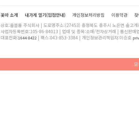
꽃마 소개
내가게 열기(입점안내)
개인정보처리방침
이용약관
찾
상호:올블룸 주식회사 | 도로명주소:(27453) 충청북도 충주시 노은면 솔고개로 
사업자등록번호:105-86-84013 | 업태 및 종목:소매/전자상거래 | 통신판매
대표전화:
| 팩스:043-853-3384 | 개인정보관리책임자:이승호
1644-8422
pr
모