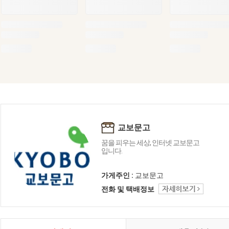
교보문고
꿈을 피우는 세상, 인터넷 교보문고
입니다.
가게주인 :
교보문고
전화 및 택배정보