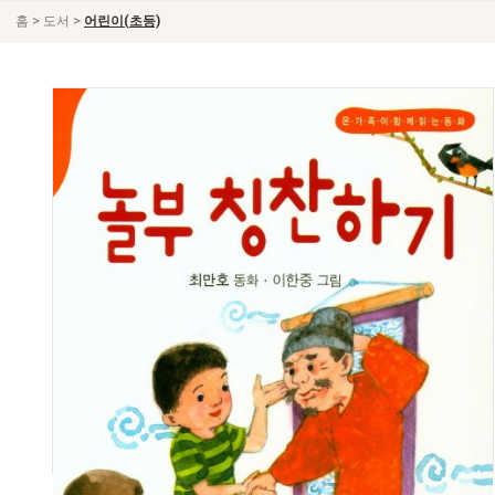
>
>
홈
도서
어린이(초등)