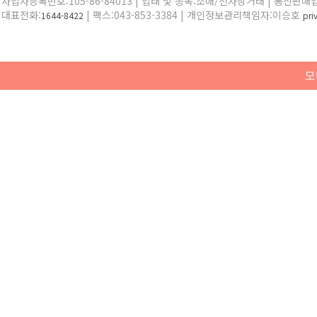
사업자등록번호:105-86-84013 | 업태 및 종목:소매/전자상거래 | 통신판매
대표전화:
| 팩스:043-853-3384 | 개인정보관리책임자:이승호
1644-8422
pr
모