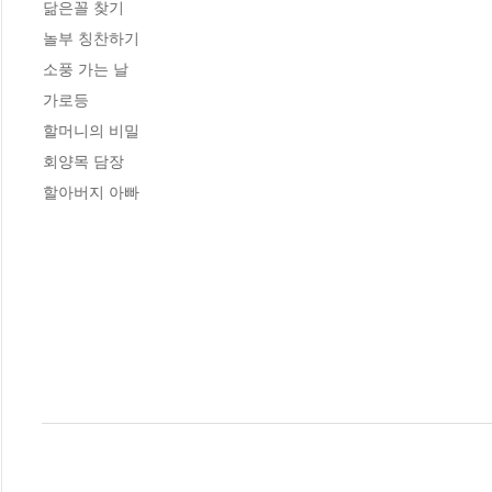
닮은꼴 찾기

놀부 칭찬하기

소풍 가는 날

가로등

할머니의 비밀

회양목 담장

할아버지 아빠