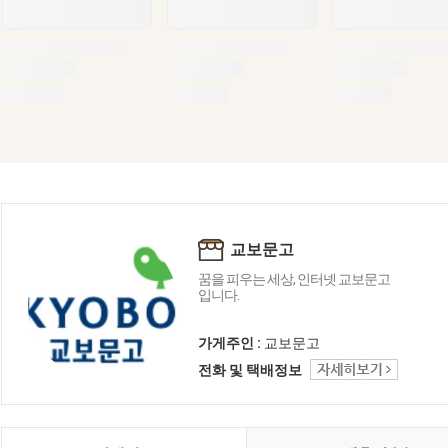
교보문고
꿈을 피우는 세상, 인터넷 교보문고
입니다.
가게주인 :
교보문고
전화 및 택배정보