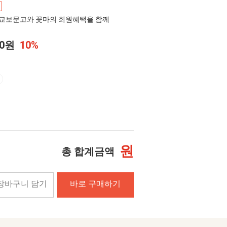
교보문고와 꽃마의 회원혜택을 함께
00원
10%
원
총 합계금액
장바구니 담기
바로 구매하기