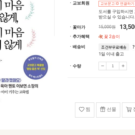
ㆍ교보회원
교보문고 ID 연결하기
도서를 구입하시면 
받으실 수 있습니다.
13,5
15,000원
ㆍ꽃마가
ㆍ추가혜택
꽃 2송이
ㆍ배송비
조건부무료배송
1일 이내 출고
ㆍ수량
찜
선물