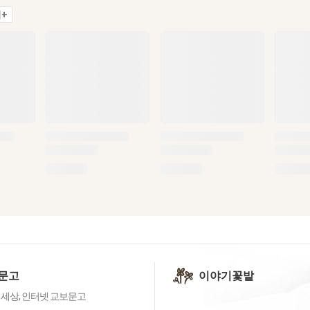
+
문고
이야기꽃밭
 세상, 인터넷 교보문고