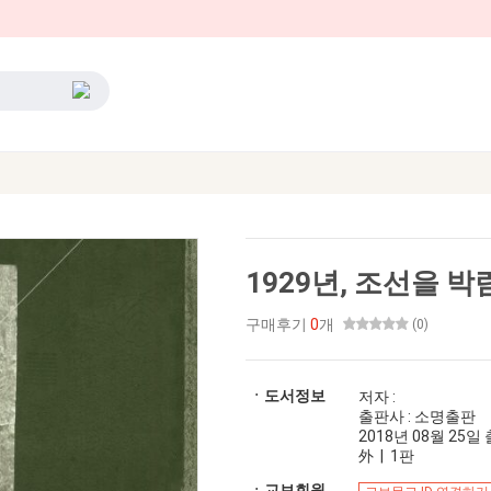
1929년, 조선을 박
구매후기
0
개
(0)
ㆍ도서정보
저자 :
출판사 : 소명출판
2018년 08월 25일 출
外 | 1판
ㆍ교보회원