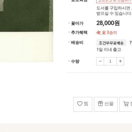
교보문고 ID 연결하기
도서를 구입하시면 
받으실 수 있습니다.
28,000원
ㆍ꽃마가
ㆍ추가혜택
꽃 3송이
ㆍ배송비
조건부무료배송
1일 이내 출고
ㆍ수량
찜
선물