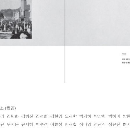
 (옮김)

리  김민화  김병진  김선희  김현영  도재학  박기하  박삼헌  박하미  방동
규  우지은  유지혜  이수경  이효성  임재철  장나영  정광식  정유진  최