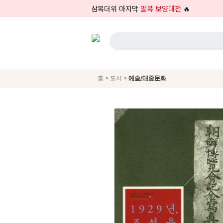
삼복더위 마지막
말복 보양대전
🔥
>
>
홈
도서
예술/대중문화