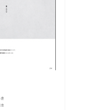
훈

지호