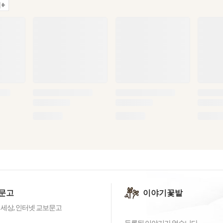
+
문고
이야기꽃밭
 세상, 인터넷 교보문고