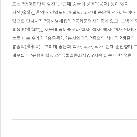
로는 ?언어횡단적 실천?, ?근대 중국의 풍경?(공저) 등이 있다.

서성(徐盛)_ 홍익대 산업도안과 졸업, 고려대 중문학 석사, 북경대 
림으로 만나다?, ?당시별재집?, ?중화문명사? 등이 있고, 그밖에 
홍상훈(洪尙勳)_ 서울대 중어중문과 학사, 석사, 박사. 현재 인제대
늘을 나는 수레?, ?홍루몽?, ?봉신연의?, ?증오의 시대?, ?생존의 
홍승직(洪承直)_ 고려대 중문과 학사, 석사, 박사. 현재 순천향대 교
재수필?, ?유종원집?, ?중국물질문화사?, ?처음 읽는 대학 중용?, 