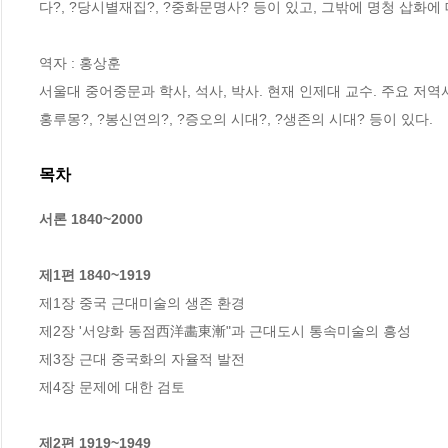
다?, ?당시별재집?, ?중화문명사? 등이 있고, 그밖에 명청 삽화에 
역자 : 홍상훈

서울대 중어중문과 학사, 석사, 박사. 현재 인제대 교수. 주요 저역
홍루몽?, ?봉신연의?, ?증오의 시대?, ?생존의 시대? 등이 있다.
목차
서론 1840~2000
제1편 1840~1919
제1장 중국 근대미술의 생존 환경

제2장 '서양화 동점西洋畵東漸"과 근대도시 통속미술의 흥성

제3장 근대 중국화의 자율적 발전

제4장 문제에 대한 검토

제2편 1919~1949