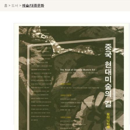
>
>
홈
도서
예술/대중문화