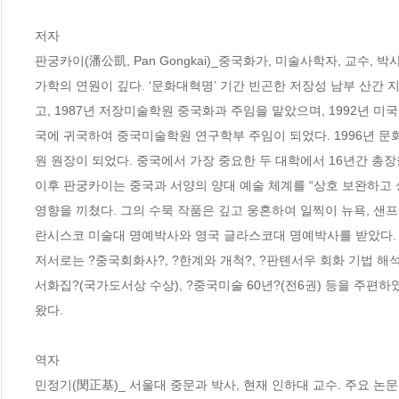
저자

판궁카이(潘公凱, Pan Gongkai)_중국화가, 미술사학자, 교수, 
가학의 연원이 깊다. ‘문화대혁명’ 기간 빈곤한 저장성 남부 산간
고, 1987년 저장미술학원 중국화과 주임을 맡았으며, 1992년 
국에 귀국하여 중국미술학원 연구학부 주임이 되었다. 1996년 문
원 원장이 되었다. 중국에서 가장 중요한 두 대학에서 16년간 총장
이후 판궁카이는 중국과 서양의 양대 예술 체계를 “상호 보완하고 
영향을 끼쳤다. 그의 수묵 작품은 깊고 웅혼하여 일찍이 뉴욕, 샌프
란시스코 미술대 명예박사와 영국 글라스코대 명예박사를 받았다. 
저서로는 ?중국회화사?, ?한계와 개척?, ?판톈서우 회화 기법 해석?
서화집?(국가도서상 수상), ?중국미술 60년?(전6권) 등을 주편하
왔다.

역자

민정기(閔正基)_ 서울대 중문과 박사, 현재 인하대 교수. 주요 논