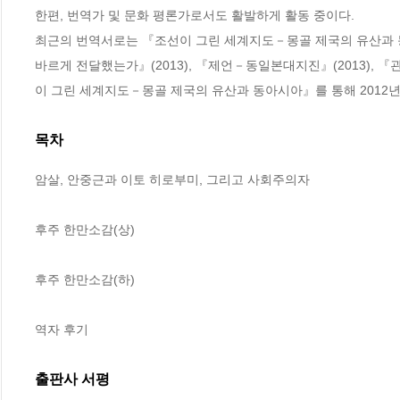
한편, 번역가 및 문화 평론가로서도 활발하게 활동 중이다. 

최근의 번역서로는 『조선이 그린 세계지도－몽골 제국의 유산과 동아시
바르게 전달했는가』(2013), 『제언－동일본대지진』(2013), 『관
이 그린 세계지도－몽골 제국의 유산과 동아시아』를 통해 2012
목차
암살, 안중근과 이토 히로부미, 그리고 사회주의자

후주 한만소감(상)

후주 한만소감(하)

역자 후기
출판사 서평