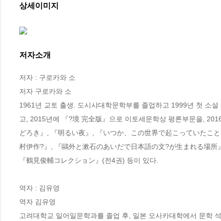
상세이미지
저자소개
저자 : 구로카와 소

저자 구로카와 소

1961년 교토 출생. 도시샤대학문학부를 졸업하고 1999년 첫 
고, 2015년에 『?境 完全版』으로 이토세문학상 평론부문을, 2
どろき』, 『明るい夜』, 『いつか、この世界で起こっていたこと』
村伊作?』, 『鷗外と漱石のあいだで日本語の文?が生まれる場所』,
『鶴見俊輔コレクション』(전4권) 등이 있다.

역자 : 김유영

역자 김유영

고려대학교 일어일문학과를 졸업 후, 일본 오사카대학에서 문학 석