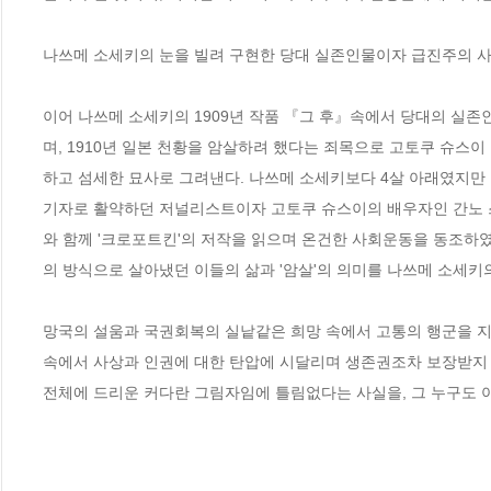
나쓰메 소세키의 눈을 빌려 구현한 당대 실존인물이자 급진주의 사
이어 나쓰메 소세키의 1909년 작품 『그 후』속에서 당대의 실
며, 1910년 일본 천황을 암살하려 했다는 죄목으로 고토쿠 슈스
하고 섬세한 묘사로 그려낸다. 나쓰메 소세키보다 4살 아래였지
기자로 활약하던 저널리스트이자 고토쿠 슈스이의 배우자인 간노 
와 함께 '크로포트킨'의 저작을 읽으며 온건한 사회운동을 동조하
의 방식으로 살아냈던 이들의 삶과 '암살'의 의미를 나쓰메 소세키의
망국의 설움과 국권회복의 실낱같은 희망 속에서 고통의 행군을 지
속에서 사상과 인권에 대한 탄압에 시달리며 생존권조차 보장받지 
전체에 드리운 커다란 그림자임에 틀림없다는 사실을, 그 누구도 아