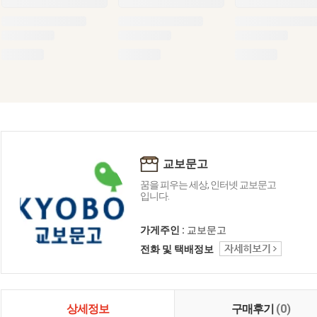
교보문고
꿈을 피우는 세상, 인터넷 교보문고
입니다.
가게주인 :
교보문고
전화 및 택배정보
상세정보
구매후기
(0)