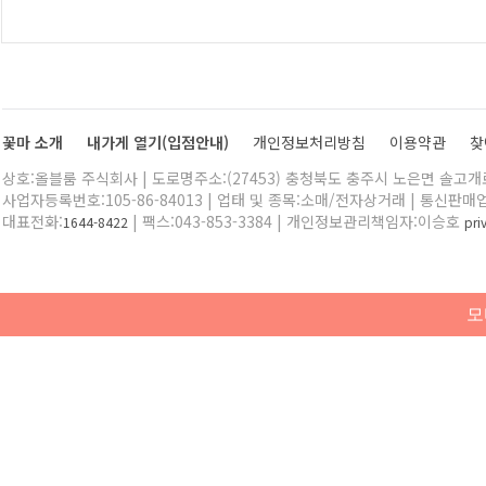
꽃마 소개
내가게 열기(입점안내)
개인정보처리방침
이용약관
찾
상호:올블룸 주식회사 | 도로명주소:(27453) 충청북도 충주시 노은면 솔고개로 
사업자등록번호:105-86-84013 | 업태 및 종목:소매/전자상거래 | 통신판매
대표전화:
| 팩스:043-853-3384 | 개인정보관리책임자:이승호
1644-8422
pr
모