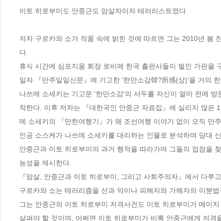
이토 히로부미도 안중근도 암살자이자 테러리스트였다 

저자 구로카와 소가 작품 속에 밝힌 것에 따르면 그는 2010년 
다. 

휴식 시간에 심포지움 회장 로비에 한국 출판사들이 벌인 가판을 구
일자 『만주일일신문』에 기고한 '한만소감韓?所感(상)'을 거의 한 
나쓰메 소세키는 기고문 '한만소감'의 서두를 자신이 얼마 전에 방
작한다. 이후 저자는 『대한국인 안중근 자료집』에 실리지 않은 1
메 소세키의 『만한여행기』가 왜 조선여행 이야기 없이 오직 만주
인공 소스케가 나쓰메 소세키를 대리하는 인물로 분석하며 당대 신
안중근과 이토 히로부미의 과거 행적을 따라가며 그들의 접점을 찾
능성을 제시한다.

『암살, 안중근과 이토 히로부미, 그리고 사회주의자』에서 다루고 
구로카와 소는 테러리즘을 선과 악이나 피해자와 가해자의 이분법적
그는 안중근의 이토 히로부미 저격사건도 이토 히로부미가 메이지 
살펴야 할 것이며, 어쩌면 이토 히로부미가 비록 안중근에게 저격을