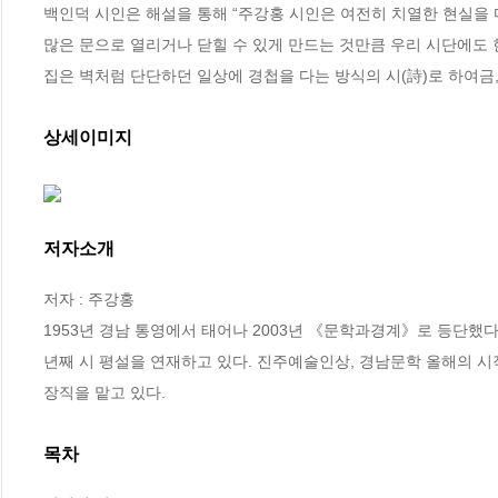
백인덕 시인은 해설을 통해 “주강홍 시인은 여전히 치열한 현실을 마주
많은 문으로 열리거나 닫힐 수 있게 만드는 것만큼 우리 시단에도 현
집은 벽처럼 단단하던 일상에 경첩을 다는 방식의 시(詩)로 하여금
상세이미지
저자소개
저자 : 주강홍

1953년 경남 통영에서 태어나 2003년 《문학과경계》로 등단했다
년째 시 평설을 연재하고 있다. 진주예술인상, 경남문학 올해의 
장직을 맡고 있다.
목차