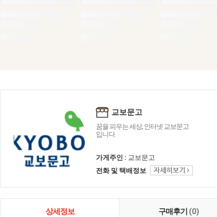
교보문고
꿈을 피우는 세상, 인터넷 교보문고
입니다.
가게주인 :
교보문고
전화 및 택배정보
상세정보
구매후기
(0)