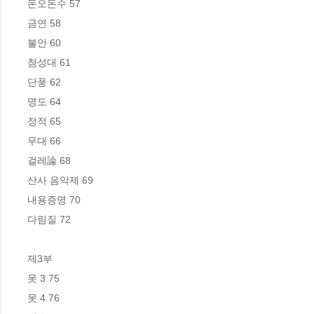
돈오돈수 57

금연 58

불안 60

첨성대 61

단풍 62

명도 64

정적 65

무대 66

걸레論 68

산사 음악제 69

내용증명 70

다림질 72

제3부

못 3 75

못 4 76
