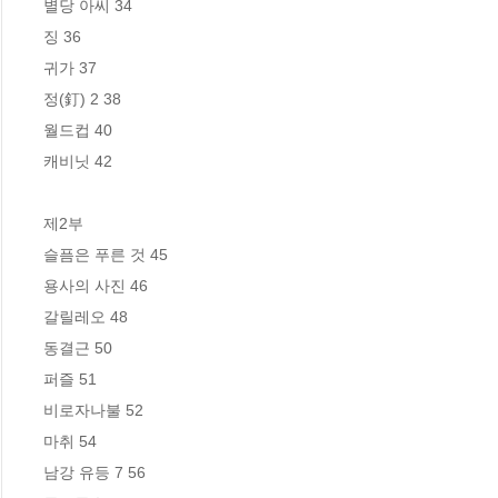
별당 아씨 34

징 36

귀가 37

정(釘) 2 38

월드컵 40

캐비닛 42

제2부

슬픔은 푸른 것 45

용사의 사진 46

갈릴레오 48

동결근 50

퍼즐 51

비로자나불 52

마취 54

남강 유등 7 56
