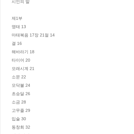
시인의 말

제1부

명태 13

마태복음 17장 21절 14

결 16

해바라기 18

타이어 20

모래시계 21

소문 22

모닥불 24

초승달 26

소금 28

고무줄 29

입술 30

동창회 32
