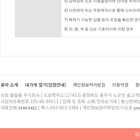
5) 상세정보 또는 사용설명서에 안내된 주의사
6) 사전예약 또는 주문제작으로 통해 소비자
7) 복제가 가능한 상품 등의 포장을 훼손한 경
8) 맛, 향, 색 등 단순 기호차이에 의한 경우
꽃마 소개
내가게 열기(입점안내)
개인정보처리방침
이용약관
찾
상호:올블룸 주식회사 | 도로명주소:(27453) 충청북도 충주시 노은면 솔고개로 
사업자등록번호:105-86-84013 | 업태 및 종목:소매/전자상거래 | 통신판매
대표전화:
| 팩스:043-853-3384 | 개인정보관리책임자:이승호
1644-8422
pr
모