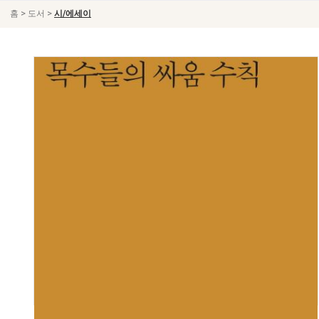
>
>
홈
도서
시/에세이