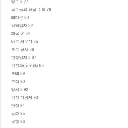
방수 2 77

목수들의 싸움 수칙 78

레미콘 80

악덕업자 82

폐목 火 84

바로 세우기 85

도로 공사 86

현장일지 3 87

안전화(安全靴) 88

도배 89

추적 90

망치 3 92

안전 기원제 93

단절 94

동파 95

궁합 96
