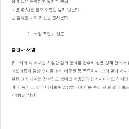
이번 생은 틀렸다고 당겨진 불씨
노인(老人)은 홀로 주연을 놓지 않는다
눈 깜빡할 사이 자신을 불사른다
              ?「석양 무렵」 전문
출판사 서평
유드레의 시 세계는 치열한 삶의 분야를 간추려 쌓은 성채 안에서 
아포리즘과 일상 언어를 섞어 버무린 듯 독특하다. 그의 말에 기대어 빨
설한 그의 세계는 잡상인도 붐비고 이방인의 본거지이기도 하지만 
이다. 특히 그 안의 다채로운 일상을 체험하는 동안 단 한 건의 로드
?박동진(시인)