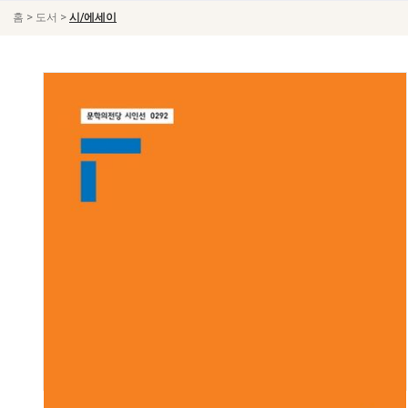
>
>
홈
도서
시/에세이