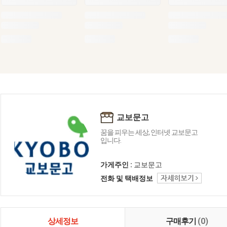
교보문고
꿈을 피우는 세상, 인터넷 교보문고
입니다.
가게주인 :
교보문고
전화 및 택배정보
상세정보
구매후기
(0)