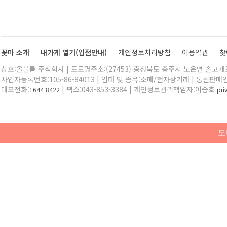
꽃마 소개
내가게 열기(입점안내)
개인정보처리방침
이용약관
찾
상호:올블룸 주식회사 | 도로명주소:(27453) 충청북도 충주시 노은면 솔고개로 
사업자등록번호:105-86-84013 | 업태 및 종목:소매/전자상거래 | 통신판매
대표전화:
| 팩스:043-853-3384 | 개인정보관리책임자:이승호
1644-8422
pr
모