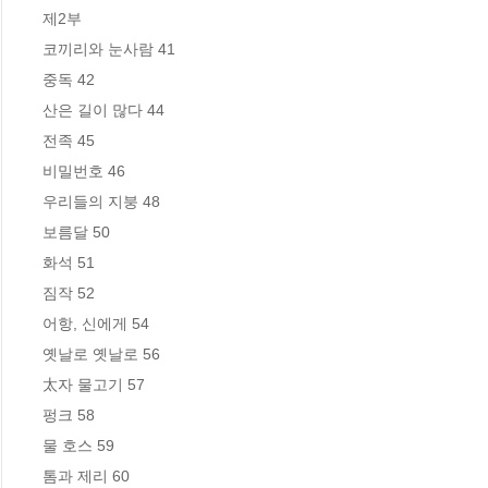
제2부

코끼리와 눈사람 41

중독 42

산은 길이 많다 44

전족 45

비밀번호 46

우리들의 지붕 48

보름달 50

화석 51

짐작 52

어항, 신에게 54

옛날로 옛날로 56

太자 물고기 57

펑크 58

물 호스 59

톰과 제리 60
