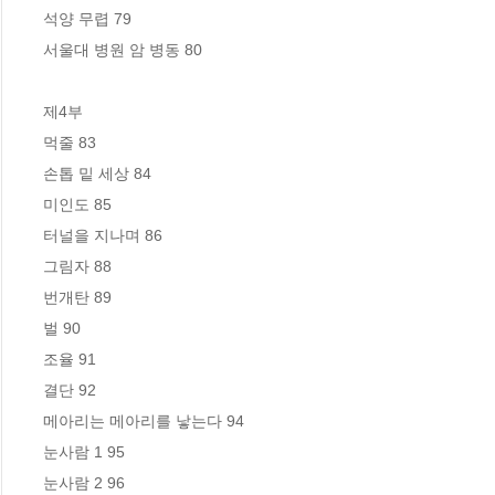
석양 무렵 79

서울대 병원 암 병동 80

제4부

먹줄 83

손톱 밑 세상 84

미인도 85

터널을 지나며 86

그림자 88

번개탄 89

벌 90

조율 91

결단 92

메아리는 메아리를 낳는다 94

눈사람 1 95

눈사람 2 96
