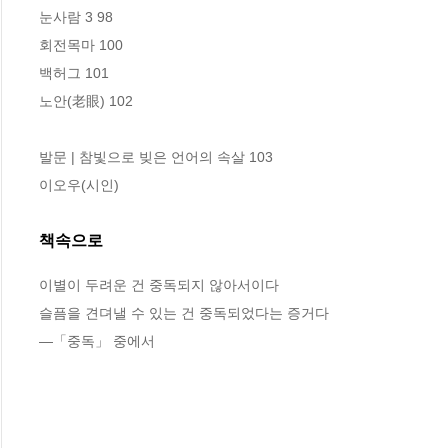
눈사람 3 98

회전목마 100

백허그 101

노안(老眼) 102

발문 | 참빛으로 빚은 언어의 속살 103

이오우(시인)
책속으로
이별이 두려운 건 중독되지 않아서이다
슬픔을 견뎌낼 수 있는 건 중독되었다는 증거다
―「중독」 중에서