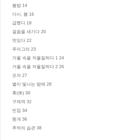
봄밤 14

다시, 봄 16

급했다 18

걸음을 새기다 20

멋있다 22

푸아그라 23

거울 속을 저울질하다 1 24

거울 속을 저울질하다 2 26

모자 27

별이 빛나는 밤에 28

휴(休) 30

구제역 32

빈집 34

똥개 36

추억의 습관 38
